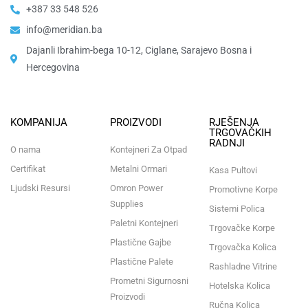
+387 33 548 526
info@meridian.ba
Dajanli Ibrahim-bega 10-12, Ciglane, Sarajevo Bosna i
Hercegovina​
KOMPANIJA
PROIZVODI
RJEŠENJA
TRGOVAČKIH
RADNJI
O nama
Kontejneri Za Otpad
Certifikat
Metalni Ormari
Kasa Pultovi
Ljudski Resursi
Omron Power
Promotivne Korpe
Supplies
Sistemi Polica
Paletni Kontejneri
Trgovačke Korpe
Plastične Gajbe
Trgovačka Kolica
Plastične Palete
Rashladne Vitrine
Prometni Sigurnosni
Hotelska Kolica
Proizvodi
Ručna Kolica