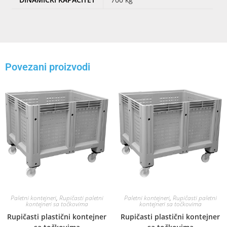
Povezani proizvodi
Paletni kontejneri
,
Rupičasti paletni
Paletni kontejneri
,
Rupičasti paletni
kontejneri sa točkovima
kontejneri sa točkovima
Rupičasti plastični kontejner
Rupičasti plastični kontejner