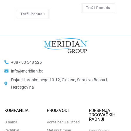
Traži Ponudu
Traži Ponudu
+387 33 548 526
info@meridian.ba
Dajanli Ibrahim-bega 10-12, Ciglane, Sarajevo Bosna i
Hercegovina​
KOMPANIJA
PROIZVODI
RJEŠENJA
TRGOVAČKIH
RADNJI
O nama
Kontejneri Za Otpad
Certifikat
Metalni Ormari
Kasa Pultovi