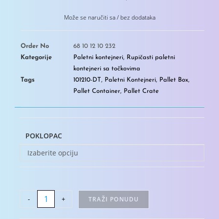
Može se naručiti sa / bez dodataka
Order No
68 10 12 10 232
Kategorije
Paletni kontejneri
,
Rupičasti paletni
kontejneri sa točkovima
Tags
101210-DT
,
Paletni Kontejneri
,
Pallet Box
,
Pallet Container
,
Pallet Crate
POKLOPAC
Izaberite opciju
-
+
TRAŽI PONUDU