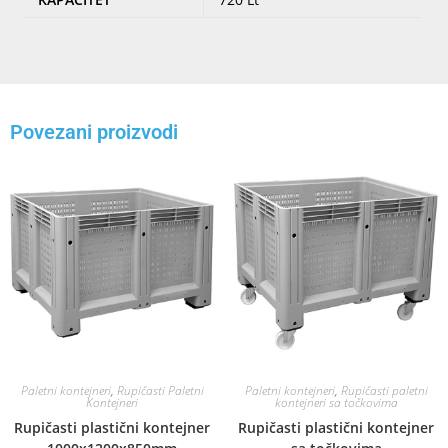
Povezani proizvodi
Paletni kontejneri
,
Rupičasti Paletni
Paletni kontejneri
,
Rupičasti paletni
Kontejneri
kontejneri sa točkovima
Rupičasti plastični kontejner
Rupičasti plastični kontejner