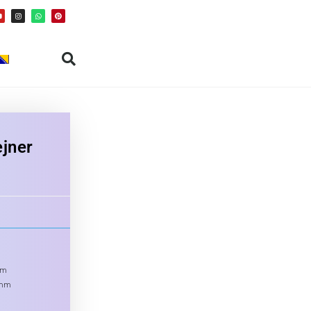
ejner
m
mm
 mm