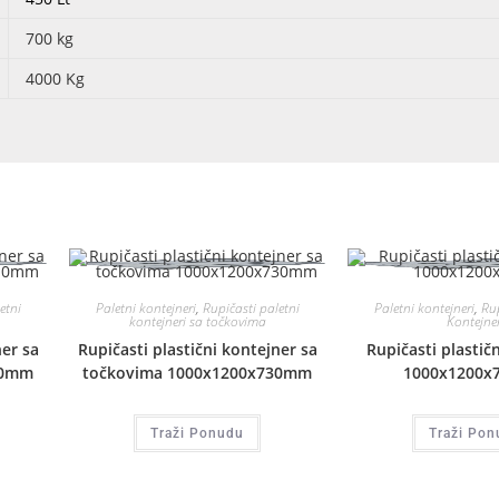
700 kg
4000 Kg
etni
Paletni kontejneri
,
Rupičasti paletni
Paletni kontejneri
,
Rup
kontejneri sa točkovima
Kontejner
ner sa
Rupičasti plastični kontejner sa
Rupičasti plastič
10mm
točkovima 1000x1200x730mm
1000x1200
Traži Ponudu
Traži Pon