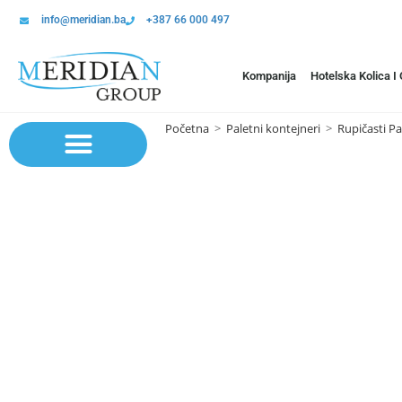
info@meridian.ba
+387 66 000 497
Kompanija
Hotelska Kolica I
Početna
>
Paletni kontejneri
>
Rupičasti Pa
Sistem polica | Sistema regala