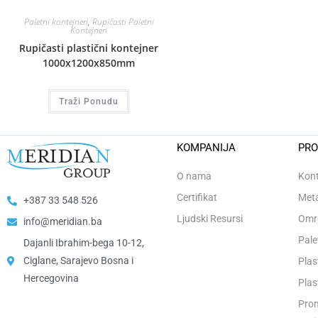
Paletni kontejneri
,
Rupičasti Paletni
Kontejneri
Rupičasti plastični kontejner
1000x1200x850mm
Traži Ponudu
KOMPANIJA
PRO
O nama
Kont
Certifikat
Meta
+387 33 548 526
Ljudski Resursi
Omro
info@meridian.ba
Pale
Dajanli Ibrahim-bega 10-12,
Ciglane, Sarajevo Bosna i
Plas
Hercegovina​
Plas
Prom