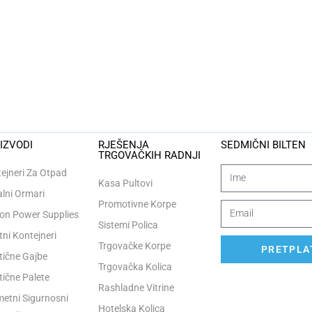
IZVODI
RJEŠENJA
SEDMIČNI BILTEN
TRGOVAČKIH RADNJI
ejneri Za Otpad
Kasa Pultovi
lni Ormari
Promotivne Korpe
n Power Supplies
Sistemi Polica
tni Kontejneri
Trgovačke Korpe
PRETPLAT
tične Gajbe
Trgovačka Kolica
tične Palete
Rashladne Vitrine
etni Sigurnosni
Hotelska Kolica