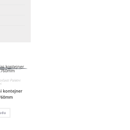
ičasti Paletni
i
ni kontejner
x760mm
udu