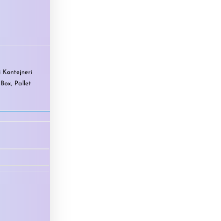
i Kontejneri
 Box
,
Pallet