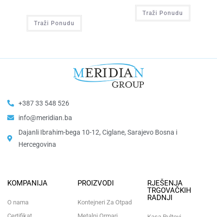
Traži Ponudu
Traži Ponudu
+387 33 548 526
info@meridian.ba
Dajanli Ibrahim-bega 10-12, Ciglane, Sarajevo Bosna i
Hercegovina​
KOMPANIJA
PROIZVODI
RJEŠENJA
TRGOVAČKIH
RADNJI
O nama
Kontejneri Za Otpad
Certifikat
Metalni Ormari
Kasa Pultovi