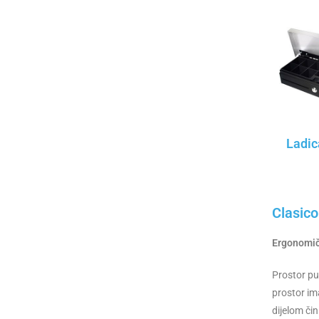
Ladic
Clasico
Ergonomič
Prostor pu
prostor ima
dijelom či