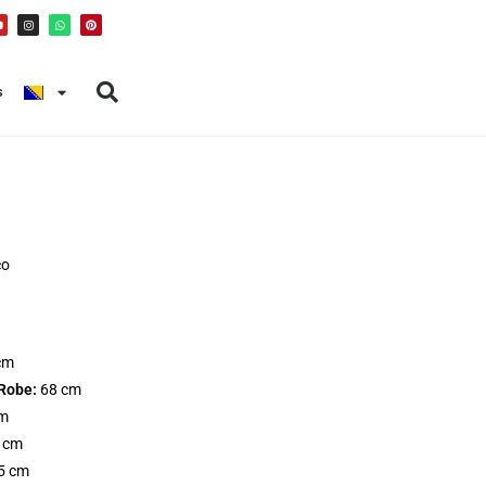
s
co
cm
Robe:
68 cm
m
5 cm
5 cm