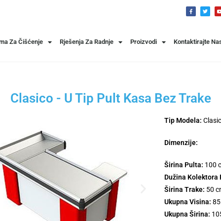
ema Za Čišćenje
Rješenja Za Radnje
Proizvodi
Kontaktirajte Na
Clasico - U Tip Pult Kasa Bez Trake
Tip Modela:
Clasi
Dimenzije:
Širina Pulta:
100 
Dužina Kolektora 
Širina Trake:
50 c
Ukupna Visina:
8
Ukupna Širina:
10