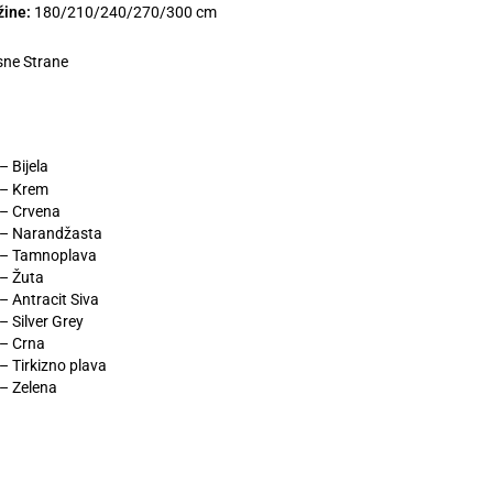
žine:
180/210/240/270/300 cm
esne Strane
 Bijela
 – Krem
– Crvena
– Narandžasta
 – Tamnoplava
– Žuta
 Antracit Siva
 Silver Grey
– Crna
 Tirkizno plava
– Zelena