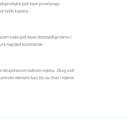
maloprodajne pult kase povećavaju
 od vaših kupaca.
izam trake pult kase obezbjeđuje mirno i
gura naprijed automatski.
nom dizajniranom radnom mjestu. Zbog ovih
i kontrolni elementi kao što su čitač i mjerne