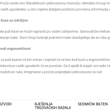
 Pruža visoki nivo fleksibilnosti i jednostavnu montažu. Meridian Group 
 vaših uposlenika i u isto vrijeme dobijate pozitivnu povratnu informaciju
 Kasa su izdržljive
rake pult kase se može napraviti po vašim zahtjevima. Samoodrživi mehan
retanje trake. Start/Stop funkcije pokretne trake obezbjeđuju da se roba 
 nudi ergonomičnost
 za pult kasom će biti sretan i osjećati će se kao kod kuće u ergonomič
inkovitost vaših uposlenih će se povećati. Da li sjedili ili stajali -svi radni 
 nadohvat ruke, integrisane u proces prijateljski i jednostavne za rad.
IZVODI
RJEŠENJA
SEDMIČNI BILTEN
TRGOVAČKIH RADNJI