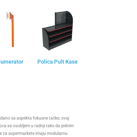
umerator
Polica Pult Kase
ledano sa aspekta fokusne tačke, ovaj
kupca sa osobljem u radnji tako da jednim
kase za supermarkete imaju modularnu