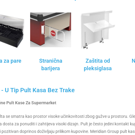
a za pare
Stranična
Zaštita od
N
barijera
pleksiglasa
 - U Tip Pult Kasa Bez Trake
ne Pult Kase Za Supermarket
lta se smatra kao prostor visoke učinkovitosti zbog gužve u prostoru. G
 dosta za ponuditi i zahtijeva visoki dizajn. Pult je često jedini kontakt 
ni pozitivan doprinos doživljaju prilikom kupovine. Meridian Group pult 