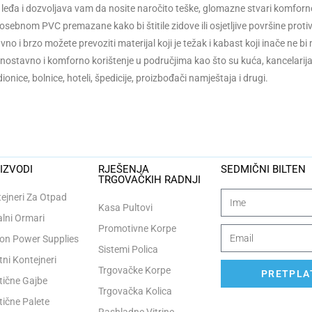
ša leđa i dozvoljava vam da nosite naročito teške, glomazne stvari komfor
posebnom PVC premazane kako bi štitile zidove ili osjetljive površine protiv
no i brzo možete prevoziti materijal koji je težak i kabast koji inače ne bi
dnostavno i komforno korištenje u područjima kao što su kuća, kancelarija, 
dionice, bolnice, hoteli, špedicije, proizbođači namještaja i drugi.
IZVODI
RJEŠENJA
SEDMIČNI BILTEN
TRGOVAČKIH RADNJI
ejneri Za Otpad
Kasa Pultovi
lni Ormari
Promotivne Korpe
n Power Supplies
Sistemi Polica
tni Kontejneri
Trgovačke Korpe
PRETPLAT
tične Gajbe
Trgovačka Kolica
tične Palete