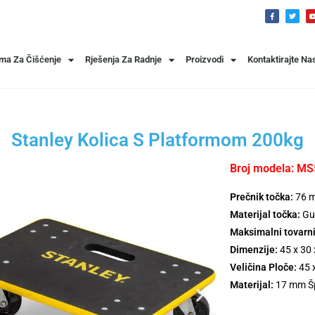
ema Za Čišćenje
Rješenja Za Radnje
Proizvodi
Kontaktirajte Na
Stanley Kolica S Platformom 200kg
Broj modela: M
Prečnik točka:
76 
Materijal točka:
Gu
Maksimalni tovarni
Dimenzije:
45 x 30 
Veličina Ploče:
45 
Materijal:
17 mm Šp