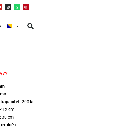
s
S572
mm
ma
 kapacitet:
200 kg
x 12 cm
x 30 cm
erploča