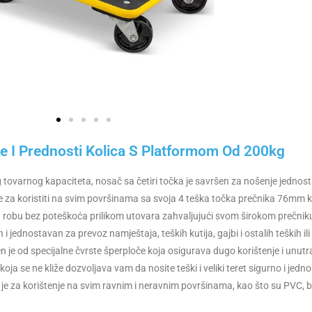
e I Prednosti Kolica S Platformom Od 200kg
 tovarnog kapaciteta, nosač sa četiri točka je savršen za nošenje jednosta
e za koristiti na svim površinama sa svoja 4 teška točka prečnika 76mm koj
a robu bez poteškoća prilikom utovara zahvaljujući svom širokom prečnik
i jednostavan za prevoz namještaja, teških kutija, gajbi i ostalih teških ili
n je od specijalne čvrste šperploče koja osigurava dugo korištenje i unutra
koja se ne kliže dozvoljava vam da nosite teški i veliki teret sigurno i jedn
je za korištenje na svim ravnim i neravnim površinama, kao što su PVC, be