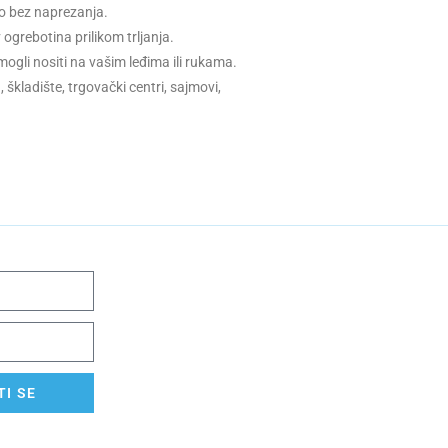
no bez naprezanja.
 ogrebotina prilikom trljanja.
 mogli nositi na vašim leđima ili rukama.
škladište, trgovački centri, sajmovi,
I SE