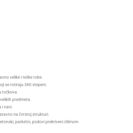
vno velike i teške robe.
i se rotiraju 360 stepeni.
u točkova.
 velikih predmeta.
 i vani.
ostavno na čvrstoj strukturi.
tonski, parketni, podovi prekriveni ćilimom