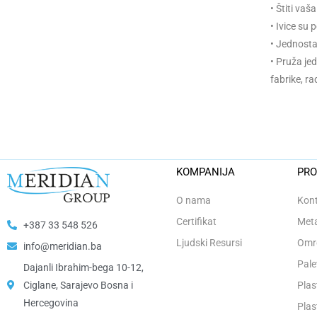
• Štiti va
• Ivice su 
• Jednostav
• Pruža je
fabrike, ra
KOMPANIJA
PRO
O nama
Kont
Certifikat
Meta
+387 33 548 526
Ljudski Resursi
Omro
info@meridian.ba
Pale
Dajanli Ibrahim-bega 10-12,
Ciglane, Sarajevo Bosna i
Plas
Hercegovina​
Plas