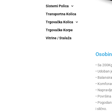
Sistemi Polica
Transportna Kolica
Trgovačka Kolica
Trgovačke Korpe
Vitrine / Stalaža
Osobin
• Sa 200Kg
• Udoban j
• Balansir
• Komforan 
• Napravlje
• Površina 
• Pogodan 
i slično.