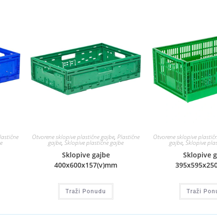
lastične
Otvorene sklopive plastične gajbe
,
Plastične
Otvorene sklopive plastič
e
gajbe
,
Sklopive plastične gajbe
gajbe
,
Sklopive pla
Sklopive gajbe
Sklopive 
400x600x157(v)mm
395x595x25
Traži Ponudu
Traži Pon