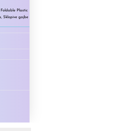
,
Foldable Plastic
a
,
Sklopive gajbe