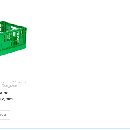
ne gajbe
,
Plastične
stične gajbe
gajbe
0(v)mm
udu