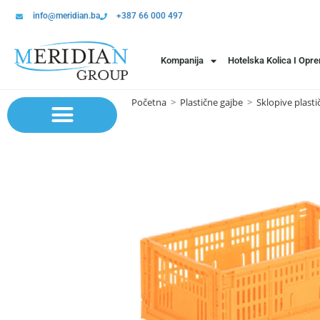
info@meridian.ba
+387 66 000 497
Kompanija
Hotelska Kolica I Opr
Početna
>
Plastične gajbe
>
Sklopive plasti
Sistem polica | Sistema regala