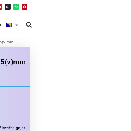
s
05(v)mm
05(v)mm
Plastične gajbe
,