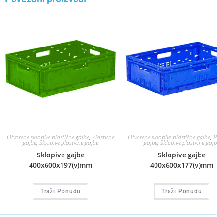
Otvorene sklopive plastične gajbe
,
Plastične
Otvorene sklopive plastične gajbe
,
P
gajbe
,
Sklopive plastične gajbe
gajbe
,
Sklopive plastične gajb
Sklopive gajbe
Sklopive gajbe
400x600x197(v)mm
400x600x177(v)mm
Traži Ponudu
Traži Ponudu