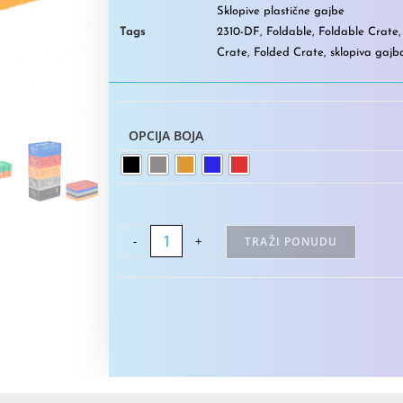
Sklopive plastične gajbe
Tags
2310-DF
,
Foldable
,
Foldable Crate
Crate
,
Folded Crate
,
sklopiva gajb
OPCIJA BOJA
-
+
TRAŽI PONUDU