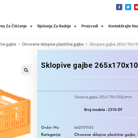
ema Za Čišćenje
Rješenja Za Radnje
Proizvodi
Kontaktirajte Na
čne gajbe
>
Otvorene sklopive plastične gajbe
>
Sklopive gajbe 265x170x1
Sklopive gajbe 265x170x1
Sklopiva gajba 265x170x105(v)mm
Broj modela : 2310-DF
Order No
66271711135
Kategorije
Otvorene sklopive plastične gajbe
,