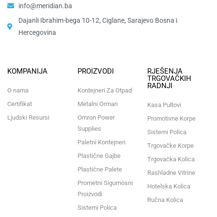
info@meridian.ba
Dajanli Ibrahim-bega 10-12, Ciglane, Sarajevo Bosna i
Hercegovina​
KOMPANIJA
PROIZVODI
RJEŠENJA
TRGOVAČKIH
RADNJI
O nama
Kontejneri Za Otpad
Certifikat
Metalni Ormari
Kasa Pultovi
Ljudski Resursi
Omron Power
Promotivne Korpe
Supplies
Sistemi Polica
Paletni Kontejneri
Trgovačke Korpe
Plastične Gajbe
Trgovačka Kolica
Plastične Palete
Rashladne Vitrine
Prometni Sigurnosni
Hotelska Kolica
Proizvodi
Ručna Kolica
Sistemi Polica