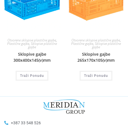
Otvorene sklopive plastične gajbe
,
Otvorene sklopive plastične gajbe
,
Plastične gajbe
,
Sklopive plastične
Plastične gajbe
,
Sklopive plastične
gajbe
gajbe
Sklopive gajbe
Sklopive gajbe
300x400x145(v)mm
265x170x105(v)mm
Traži Ponudu
Traži Ponudu
+387 33 548 526