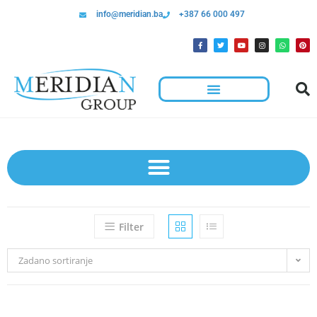
info@meridian.ba
+387 66 000 497
Hotelska Kolica I Oprema Za Čišćenje
Filter
Zadano sortiranje