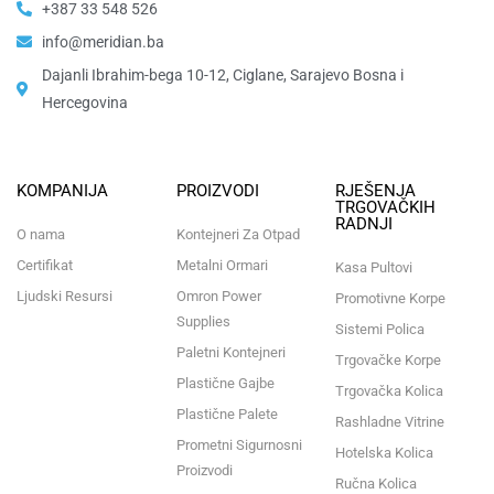
+387 33 548 526
info@meridian.ba
Dajanli Ibrahim-bega 10-12, Ciglane, Sarajevo Bosna i
Hercegovina​
KOMPANIJA
PROIZVODI
RJEŠENJA
TRGOVAČKIH
RADNJI
O nama
Kontejneri Za Otpad
Certifikat
Metalni Ormari
Kasa Pultovi
Ljudski Resursi
Omron Power
Promotivne Korpe
Supplies
Sistemi Polica
Paletni Kontejneri
Trgovačke Korpe
Plastične Gajbe
Trgovačka Kolica
Plastične Palete
Rashladne Vitrine
Prometni Sigurnosni
Hotelska Kolica
Proizvodi
Ručna Kolica