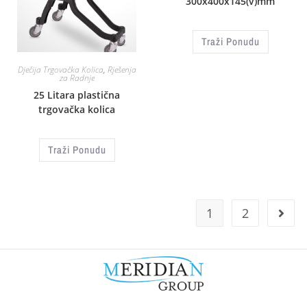
300x400x145(v)mm
Traži Ponudu
Dječija Trgovačka Kolica​
,
Rješenja
za Radnje
25 Litara plastična
trgovačka kolica
Traži Ponudu
1
2