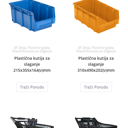
AX Serije
,
Plastične gajbe
,
AX Serije
,
Plastične gajbe
,
Plastične kutije za slaganje
Plastične kutije za slaganje
Plastična kutija za
Plastična kutija za
slaganje
slaganje
215x355x164(v)mm
310x490x202(v)mm
Traži Ponudu
Traži Ponudu