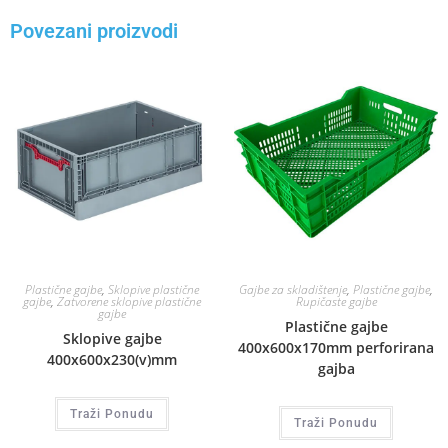
Povezani proizvodi
Plastične gajbe
,
Sklopive plastične
Gajbe za skladištenje
,
Plastične gajbe
,
gajbe
,
Zatvorene sklopive plastične
Rupičaste gajbe
gajbe
Plastične gajbe
Sklopive gajbe
400x600x170mm perforirana
400x600x230(v)mm
gajba
Traži Ponudu
Traži Ponudu