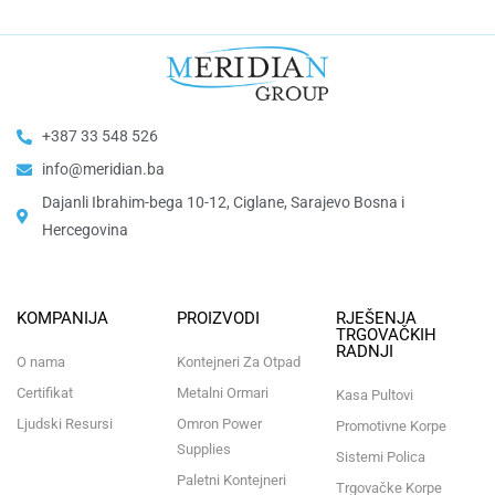
+387 33 548 526
info@meridian.ba
Dajanli Ibrahim-bega 10-12, Ciglane, Sarajevo Bosna i
Hercegovina​
KOMPANIJA
PROIZVODI
RJEŠENJA
TRGOVAČKIH
RADNJI
O nama
Kontejneri Za Otpad
Certifikat
Metalni Ormari
Kasa Pultovi
Ljudski Resursi
Omron Power
Promotivne Korpe
Supplies
Sistemi Polica
Paletni Kontejneri
Trgovačke Korpe