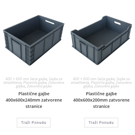
400 × 600 mm Serije gajbe
,
Gajbe za
400 × 600 mm Serije gajbe
,
Gajbe za
skladištenje
,
Plastične gajbe
,
Zatvorena
skladištenje
,
Plastične gajbe
,
Zatvorena
gajba
,
Zatvorene gajbe
gajba
,
Zatvorene gajbe
Plastične gajbe
Plastične gajbe
400x600x240mm zatvorene
400x600x200mm zatvorene
stranice
stranice
Traži Ponudu
Traži Ponudu