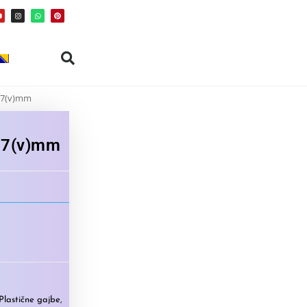
97(v)mm
97(v)mm
Plastične gajbe
,