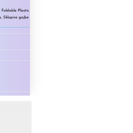
,
Foldable Plastic
a
,
Sklopive gajbe