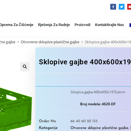
 Oprema Za Čišćenje
Rješenja Za Radnje
Proizvodi
Kontaktirajte Nas
čne gajbe
>
Otvorene sklopive plastične gajbe
>
Sklopive gajbe 400x600x1
Sklopive gajbe 400x600x1
🔍
Sklopiva gajba 400x600x197(v)mm
Broj modela: 4620-DF
Order No
66 40 60 20 135
Kategorije
Otvorene sklopive plastične gajbe
,