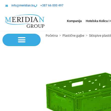
info@meridian.ba
+387 66 000 497
Kompanija
Hotelska Kolica I
Početna
>
Plastične gajbe
>
Sklopive plasti
Sistem polica | Sistema regala