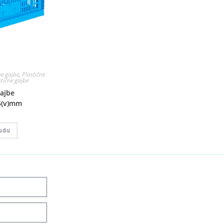
ne gajbe
,
Plastične
stične gajbe
gajbe
5(v)mm
udu