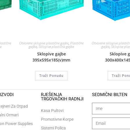
lastične
Otvorene sklopive plastične gajbe
,
Plastične
Otvorene sklopive plastič
e
gajbe
,
Sklopive plastične gajbe
gajbe
,
Sklopive pla
Sklopive gajbe
Sklopive 
395x595x185(v)mm
300x400x14
Traži Ponudu
Traži Pon
IZVODI
RJEŠENJA
SEDMIČNI BILTEN
TRGOVAČKIH RADNJI
ejneri Za Otpad
Kasa Pultovi
lni Ormari
Promotivne Korpe
n Power Supplies
Sistemi Polica