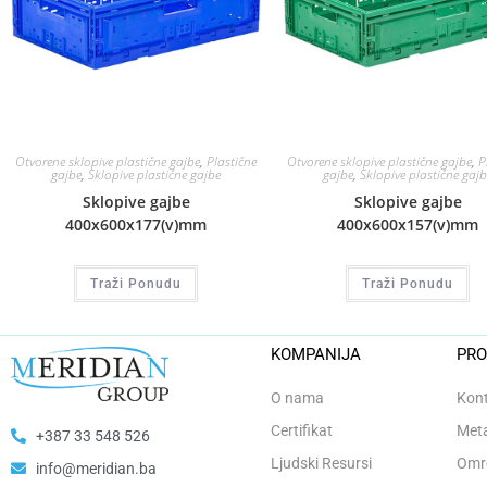
Otvorene sklopive plastične gajbe
,
Plastične
Otvorene sklopive plastične gajbe
,
P
gajbe
,
Sklopive plastične gajbe
gajbe
,
Sklopive plastične gajb
Sklopive gajbe
Sklopive gajbe
400x600x177(v)mm
400x600x157(v)mm
Traži Ponudu
Traži Ponudu
KOMPANIJA
PRO
O nama
Kont
Certifikat
Meta
+387 33 548 526
Ljudski Resursi
Omro
info@meridian.ba