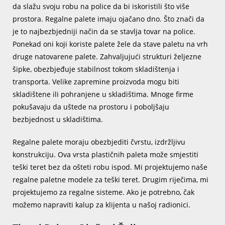
da slažu svoju robu na police da bi iskoristili što više
prostora. Regalne palete imaju ojačano dno. Što znači da
je to najbezbjedniji način da se stavlja tovar na police.
Ponekad oni koji koriste palete žele da stave paletu na vrh
druge natovarene palete. Zahvaljujući strukturi željezne
šipke, obezbjeđuje stabilnost tokom skladištenja i
transporta. Velike zapremine proizvoda mogu biti
skladištene ili pohranjene u skladištima. Mnoge firme
pokušavaju da uštede na prostoru i poboljšaju
bezbjednost u skladištima.
Regalne palete moraju obezbjediti čvrstu, izdržljivu
konstrukciju. Ova vrsta plastičnih paleta može smjestiti
teški teret bez da ošteti robu ispod. Mi projektujemo naše
regalne paletne modele za teški teret. Drugim riječima, mi
projektujemo za regalne sisteme. Ako je potrebno, čak
možemo napraviti kalup za klijenta u našoj radionici.