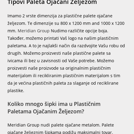
Tipovi Paleta Ojačani Željezom
Imamo 2 vrste dimenzija za plastične palete ojačane
željezom. Te dimenzije su 800 x 1200 mm and 1000 x 1200
mm.
Meridian Group
Nudimo različite opcije boja.
Također, možemo printati Vaš logo na našim plastičnim
paletama. A to je najlakši način da razdvojite Vašu robu od
drugih. Možemo proizvesti naše plastične palete sa
ivicama ili bez u zavisnosti od Vaše potrebe. Možemo
proizvesti naše proizvode sa originalnim plastičnim
materijalom ili recikliranim plastičnim materijalom s tim
da je većina plastičnih paleta za slaganje od reciklirane
plastike.
Koliko mnogo šipki ima u Plastičnim
Paletama Ojačanim Željezom?
Meridian Group nudi palete ojačane metalom. Palete
ojačane željeznim šipkama podižu maksimalni tovar.