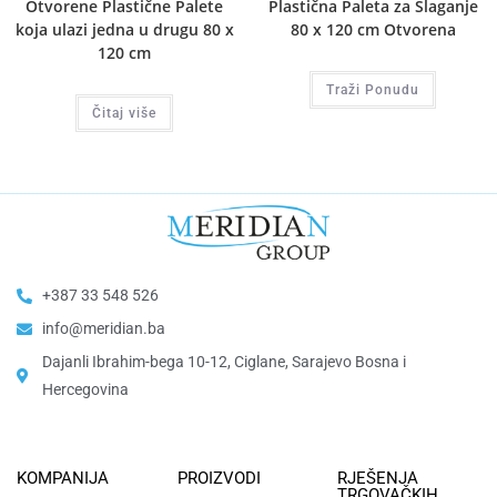
Otvorene Plastične Palete
Plastična Paleta za Slaganje
koja ulazi jedna u drugu 80 x
80 x 120 cm Otvorena
120 cm
Traži Ponudu
Čitaj više
+387 33 548 526
info@meridian.ba
Dajanli Ibrahim-bega 10-12, Ciglane, Sarajevo Bosna i
Hercegovina​
KOMPANIJA
PROIZVODI
RJEŠENJA
TRGOVAČKIH