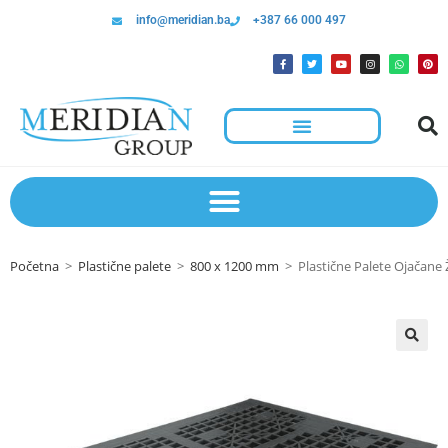
info@meridian.ba
+387 66 000 497
Početna
>
Plastične palete
>
800 x 1200 mm
>
Plastične Palete Ojačane