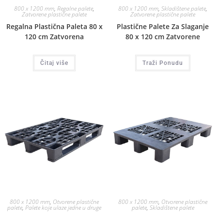
800 x 1200 mm
,
Regalne palete
,
800 x 1200 mm
,
Skladištene palete
,
Zatvorene plastične palete
Zatvorene plastične palete
Regalna Plastična Paleta 80 x
Plastične Palete Za Slaganje
120 cm Zatvorena
80 x 120 cm Zatvorene
Čitaj više
Traži Ponudu
800 x 1200 mm
,
Otvorene plastične
800 x 1200 mm
,
Otvorene plastične
palete
,
Palete koje ulaze jedne u druge
palete
,
Skladištene palete