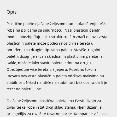
Opis
Plastične palete ojačane željezom nude skladištenje teške
robe na policama sa sigurnošću. Naši plastični paletni
modeli obezbjeđuju jaku strukturu. Što znači da ova vrsta
plastičnih palete može podići i nositi više tereta u
poređenju sa drugim tipovima paleta. Štaviše, regalni
paletni dizajn je sličan skladišnim plastičnim paletama.
Dakle, možete lako staviti palete jednu na drugu.
Obezbjeđuje više tereta u šljeperu. Posebno tokom
utovara ova vrsta plastičnih paleta održava maksimalnu
stabilnost. Nikad ne utiče na stabilnost bez obzira da li je
teret na paleti ili ne.
Ojačane željezom
plastična paleta
Ima čvrsti dizajn za
tovar teške robe i statičkog skladištenja. Njen dizajn je
prilagodljiv za različite tovarne opcije. Kompanije više vole