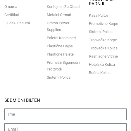
RADNJI
O nama
Kontejneri Za Otpad
Certifikat
Metalni Ormari
Kasa Pultovi
Ljudski Resursi
Omron Power
Promotivne Korpe
Supplies
Sistemi Polica
Paletni Kontejneri
Trgovačke Korpe
Plastične Gajbe
Trgovačka Kolica
Plastične Palete
Rashladne Vitrine
Prometni Sigurnosni
Hotelska Kolica
Proizvodi
Ručna Kolica
Sistemi Polica
SEDMIČNI BILTEN