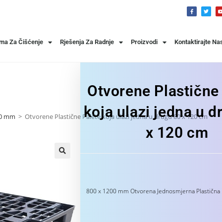
ema Za Čišćenje
Rješenja Za Radnje
Proizvodi
Kontaktirajte Na
Otvorene Plastične
koja ulazi jedna u d
00 mm
>
Otvorene Plastične Palete koja ulazi jedna u drugu 80 x 120 cm
x 120 cm
800 x 1200 mm Otvorena Jednosmjerna Plastična P