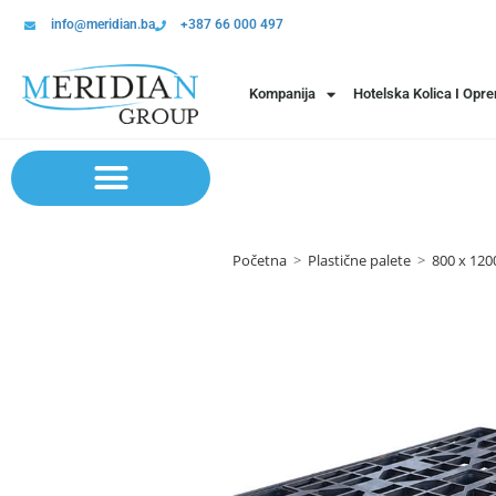
info@meridian.ba
+387 66 000 497
Kompanija
Hotelska Kolica I Opr
Sistem polica | Sistema regala
Početna
>
Plastične palete
>
800 x 12