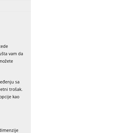
štede
pušta vam da
 možete
ređenju sa
etni trošak.
opcije kao
 dimenzije