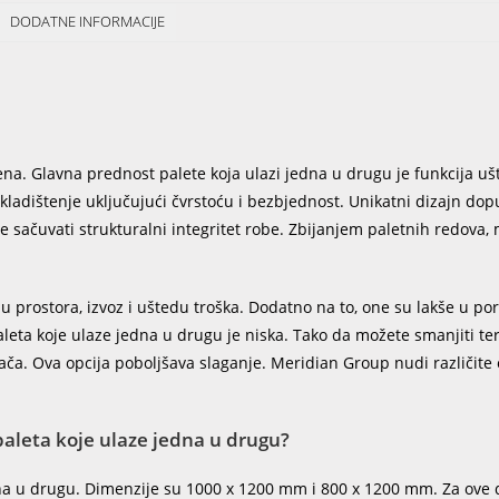
DODATNE INFORMACIJE
jena. Glavna prednost palete koja ulazi jedna u drugu je funkcija u
 skladištenje uključujući čvrstoću i bezbjednost. Unikatni dizajn do
e sačuvati strukturalni integritet robe. Zbijanjem paletnih redova,
u prostora, izvoz i uštedu troška. Dodatno na to, one su lakše u po
aleta koje ulaze jedna u drugu je niska. Tako da možete smanjiti ter
ača. Ova opcija poboljšava slaganje. Meridian Group nudi različite 
paleta koje ulaze jedna u drugu?
edna u drugu. Dimenzije su 1000 x 1200 mm i 800 x 1200 mm. Za ove