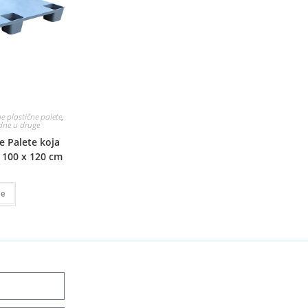
e plastične palete
,
edne u druge
e Palete koja
 100 x 120 cm
še