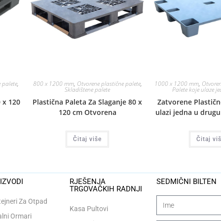
 palete
,
800 x 1200 mm
,
Otvorene plastične palete
,
1000 x 1200 mm
,
Otvoren
Skladištene palete
Palete koje ulaze j
 x 120
Plastična Paleta Za Slaganje 80 x
Zatvorene Plastičn
120 cm Otvorena
ulazi jedna u drugu
Čitaj više
Čitaj vi
IZVODI
RJEŠENJA
SEDMIČNI BILTEN
TRGOVAČKIH RADNJI
ejneri Za Otpad
Kasa Pultovi
lni Ormari