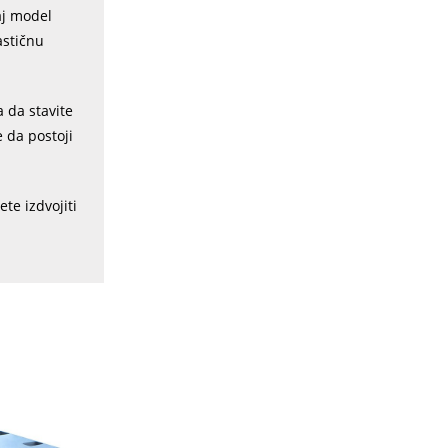
aj model
astičnu
a da stavite
e da postoji
te izdvojiti