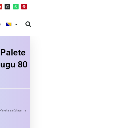
s
 Palete
rugu 80
aleta sa Skijama