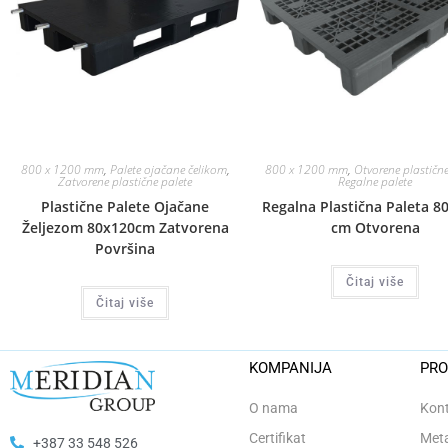
800 x 1200 mm
,
Palete ojačane čelikom
,
800 x 1200 mm
,
Otvorene plastične
Zatvorene plastične palete
Regalne palete
Plastične Palete Ojačane
Regalna Plastična Paleta 80
Željezom 80x120cm Zatvorena
cm Otvorena
Površina
Čitaj više
Čitaj više
KOMPANIJA
PRO
O nama
Kont
Certifikat
Meta
+387 33 548 526