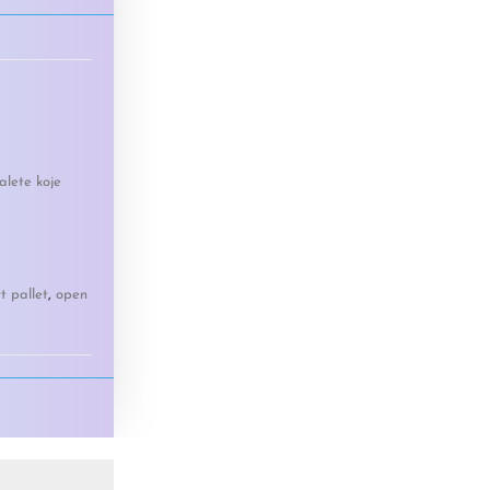
alete koje
t pallet
,
open