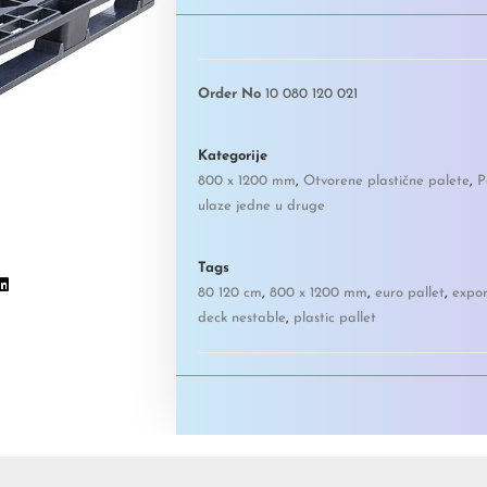
Order No
10 080 120 021
Kategorije
800 x 1200 mm
,
Otvorene plastične palete
,
P
ulaze jedne u druge
Tags
80 120 cm
,
800 x 1200 mm
,
euro pallet
,
expor
deck nestable
,
plastic pallet