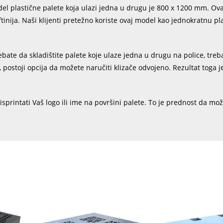
el plastične palete koja ulazi jedna u drugu je 800 x 1200 mm. Ov
jeftinija. Naši klijenti pretežno koriste ovaj model kao jednokratnu pl
ebate da skladištite palete koje ulaze jedna u drugu na police, treb
 postoji opcija da možete naručiti klizače odvojeno. Rezultat toga j
sprintati Vaš logo ili ime na površini palete. To je prednost da može