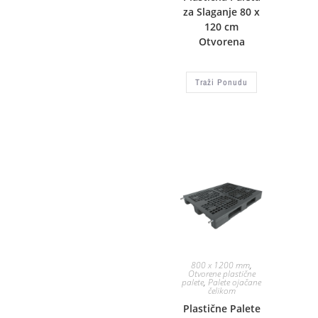
za Slaganje 80 x
120 cm
Otvorena
Traži Ponudu
800 x 1200 mm
,
Otvorene plastične
palete
,
Palete ojačane
čelikom
Plastične Palete