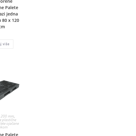
vorene
ne Palete
azi jedna
 80 x 120
cm
aj više
 1200 mm
,
e plastične
lete ojačane
likom
ne Palete