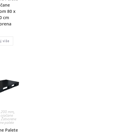
ačane
zom 80 x
0 cm
orena
aj više
 1200 mm
,
e ojačane
,
Zatvorene
čne palete
ne Palete