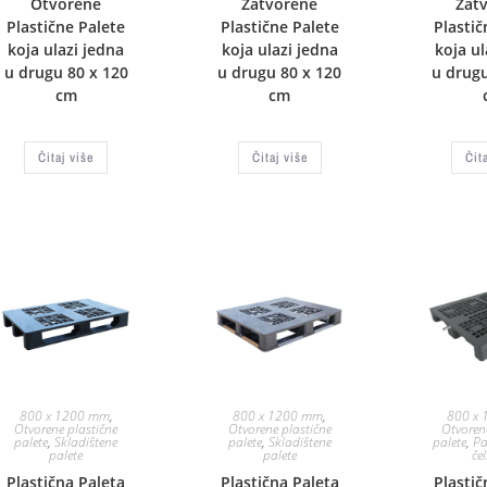
Otvorene
Zatvorene
Zat
Plastične Palete
Plastične Palete
Plastič
koja ulazi jedna
koja ulazi jedna
koja ul
u drugu 80 x 120
u drugu 80 x 120
u drugu
cm
cm
Čitaj više
Čitaj više
Čit
800 x 1200 mm
,
800 x 1200 mm
,
800 x
Otvorene plastične
Otvorene plastične
Otvoren
palete
,
Skladištene
palete
,
Skladištene
palete
,
Pa
palete
palete
če
Plastična Paleta
Plastična Paleta
Plastič