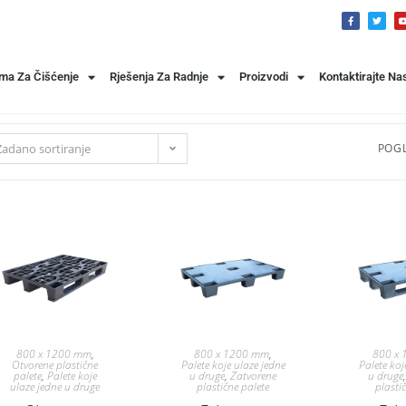
ema Za Čišćenje
Rješenja Za Radnje
Proizvodi
Kontaktirajte Na
Zadano sortiranje
POGL
800 x 1200 mm
,
800 x 1200 mm
,
800 x
Otvorene plastične
Palete koje ulaze jedne
Palete koj
palete
,
Palete koje
u druge
,
Zatvorene
u druge
ulaze jedne u druge
plastične palete
plasti