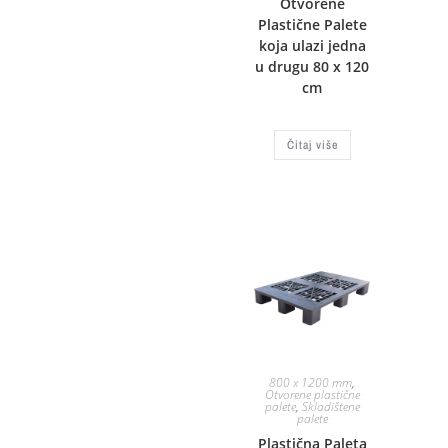
Otvorene
Plastične Palete
koja ulazi jedna
u drugu 80 x 120
cm
Čitaj više
800 x 1200 mm
,
Otvorene plastične
palete
,
Skladištene
palete
Plastična Paleta