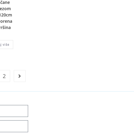
ačane
jezom
120cm
vorena
ršina
aj više
2