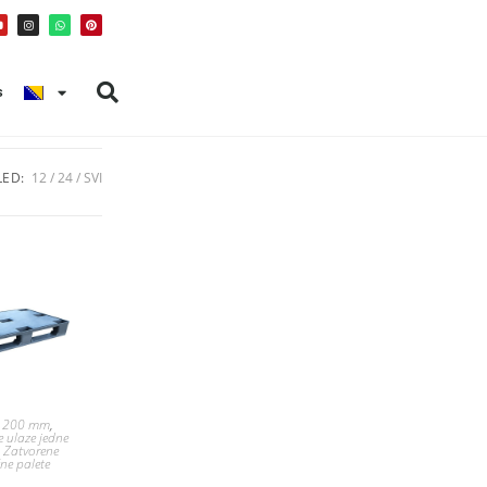
s
ED:
12
24
SVI
 1200 mm
,
e ulaze jedne
,
Zatvorene
čne palete