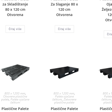
za Skladištenje
Za Slaganje 80 x
Oj
80 x 120 cm
120 cm
Želje
Otvorena
Otvorena
12
Otv
Čitaj više
Čitaj više
Čit
800 x 1200 mm
,
800 x 1200 mm
,
800 x
Otvorene plastične
Palete ojačane
Palet
palete
,
Palete ojačane
čelikom
,
Zatvorene
čelikom
čelikom
plastične palete
plasti
Plastične Palete
Plastične Palete
Plastič