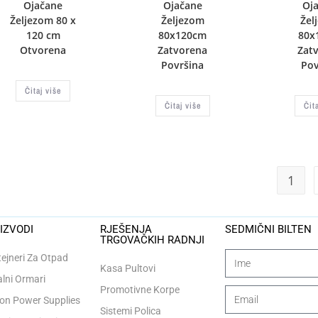
Ojačane
Ojačane
Oj
Željezom 80 x
Željezom
Žel
120 cm
80x120cm
80x
Otvorena
Zatvorena
Zat
Površina
Pov
Čitaj više
Čitaj više
Čit
1
IZVODI
RJEŠENJA
SEDMIČNI BILTEN
TRGOVAČKIH RADNJI
ejneri Za Otpad
Kasa Pultovi
lni Ormari
Promotivne Korpe
n Power Supplies
Sistemi Polica