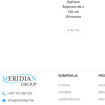
Ojačane
Željezom 80 x
120 cm
Otvorena
Čitaj više
KOMPANIJA
PRO
O nama
Kont
Certifikat
Meta
+387 33 548 526
Ljudski Resursi
Omro
info@meridian.ba