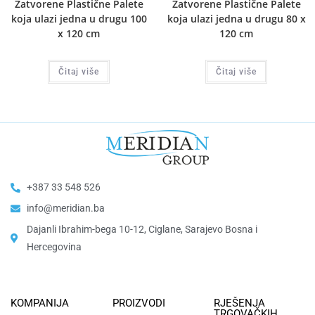
Zatvorene Plastične Palete
Zatvorene Plastične Palete
koja ulazi jedna u drugu 100
koja ulazi jedna u drugu 80 x
x 120 cm
120 cm
Čitaj više
Čitaj više
+387 33 548 526
info@meridian.ba
Dajanli Ibrahim-bega 10-12, Ciglane, Sarajevo Bosna i
Hercegovina​
KOMPANIJA
PROIZVODI
RJEŠENJA
TRGOVAČKIH