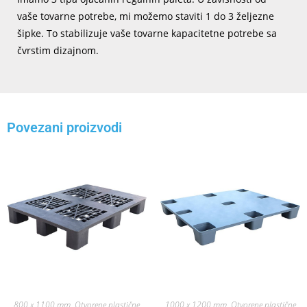
vaše tovarne potrebe, mi možemo staviti 1 do 3 željezne
šipke. To stabilizuje vaše tovarne kapacitetne potrebe sa
čvrstim dizajnom.
Povezani proizvodi
800 x 1100 mm
,
Otvorene plastične
1000 x 1200 mm
,
Otvorene plastične