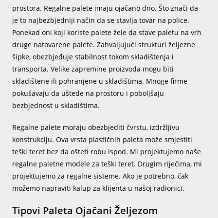
prostora. Regalne palete imaju ojačano dno. Što znači da
je to najbezbjedniji način da se stavlja tovar na police.
Ponekad oni koji koriste palete žele da stave paletu na vrh
druge natovarene palete. Zahvaljujući strukturi željezne
šipke, obezbjeđuje stabilnost tokom skladištenja i
transporta. Velike zapremine proizvoda mogu biti
skladištene ili pohranjene u skladištima. Mnoge firme
pokušavaju da uštede na prostoru i poboljšaju
bezbjednost u skladištima.
Regalne palete moraju obezbjediti čvrstu, izdržljivu
konstrukciju. Ova vrsta plastičnih paleta može smjestiti
teški teret bez da ošteti robu ispod. Mi projektujemo naše
regalne paletne modele za teški teret. Drugim riječima, mi
projektujemo za regalne sisteme. Ako je potrebno, čak
možemo napraviti kalup za klijenta u našoj radionici.
Tipovi Paleta Ojačani Željezom