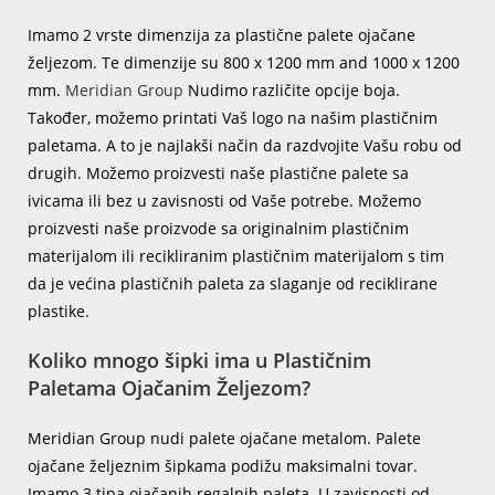
Imamo 2 vrste dimenzija za plastične palete ojačane
željezom. Te dimenzije su 800 x 1200 mm and 1000 x 1200
mm.
Meridian Group
Nudimo različite opcije boja.
Također, možemo printati Vaš logo na našim plastičnim
paletama. A to je najlakši način da razdvojite Vašu robu od
drugih. Možemo proizvesti naše plastične palete sa
ivicama ili bez u zavisnosti od Vaše potrebe. Možemo
proizvesti naše proizvode sa originalnim plastičnim
materijalom ili recikliranim plastičnim materijalom s tim
da je većina plastičnih paleta za slaganje od reciklirane
plastike.
Koliko mnogo šipki ima u Plastičnim
Paletama Ojačanim Željezom?
Meridian Group nudi palete ojačane metalom. Palete
ojačane željeznim šipkama podižu maksimalni tovar.
Imamo 3 tipa ojačanih regalnih paleta. U zavisnosti od