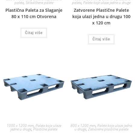
palete
,
Skladištene palete
palete
,
Palete koje ulaze jedne u druge
Plastična Paleta za Slaganje
Zatvorene Plastične Palete
80 x 110 cm Otvorena
koja ulazi jedna u drugu 100
x 120 cm
Čitaj više
Čitaj više
1000 x 1200 mm
,
Palete koje ulaze
800 x 1200 mm
,
Palete koje ulaze jedne
jedne u druge
,
Plastične palete
u druge
,
Zatvorene plastične palete