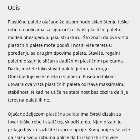
Opis
Plastične palete ojačane željezom nude skladištenje teške
robe na policama sa sigurnošću. Naši plastični paletni
modeli obezbjeđuju jaku strukturu. Što znači da ova vrsta
plastičnih palete može podići i nositi više tereta u
poređenju sa drugim tipovima paleta. Štaviše, regalni
paletni dizajn je sličan skladišnim plastičnim paletama.
Dakle, možete lako staviti palete jednu na drugu.
Obezbjeđuje više tereta u šljeperu. Posebno tokom
utovara ova vrsta plastičnih paleta održava maksimalnu
stabilnost. Nikad ne utiče na stabilnost bez obzira da li je
teret na paleti ili ne.
Ojačane željezom
plastična paleta
Ima čvrsti dizajn za
tovar teške robe i statičkog skladištenja. Njen dizajn je
prilagodljiv za različite tovarne opcije. Kompanije više vole
da slažu svoju robu na police da bi iskoristili što više