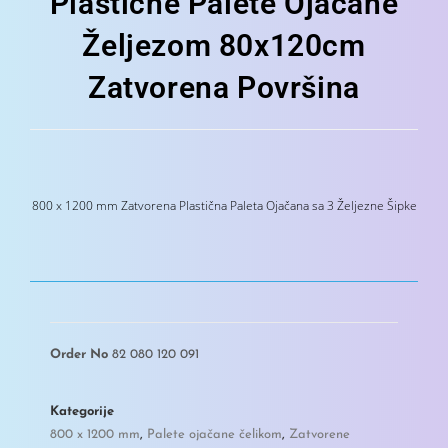
Plastične Palete Ojačane
Željezom 80x120cm
Zatvorena Površina
800 x 1200 mm Zatvorena Plastična Paleta Ojačana sa 3 Željezne Šipke
Order No
82 080 120 091
Kategorije
800 x 1200 mm
,
Palete ojačane čelikom
,
Zatvorene