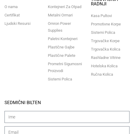
RADNJI
O nama
Kontejneri Za Otpad
Certifikat
Metalni Ormari
Kasa Pultovi
Ljudski Resursi
Omron Power
Promotivne Korpe
Supplies
Sistemi Polica
Paletni Kontejneri
Trgovačke Korpe
Plastične Gajbe
Trgovačka Kolica
Plastične Palete
Rashladne Vitrine
Prometni Sigurnosni
Hotelska Kolica
Proizvodi
Ručna Kolica
Sistemi Polica
SEDMIČNI BILTEN