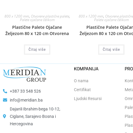
800 x 1200 mm
,
Otvorene plastične palete
,
800 x 1200 mm
,
Otvorene plastične
Palete ojačane čelikom
Palete ojačane čelikom
Plastične Palete Ojačane
Plastične Palete Ojača
Željezom 80 x 120 cm Otvorena
Željezom 80 x 120 cm Otv
Čitaj više
Čitaj više
KOMPANIJA
PRO
O nama
Kont
Certifikat
Meta
+387 33 548 526
Ljudski Resursi
Omro
info@meridian.ba
Pale
Dajanli Ibrahim-bega 10-12,
Ciglane, Sarajevo Bosna i
Plas
Hercegovina​
Plas