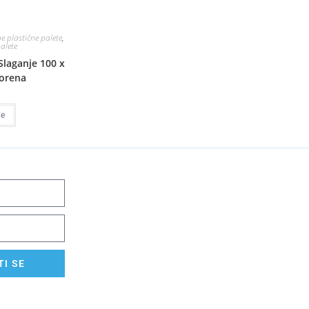
e plastične palete
,
alete
Slaganje 100 x
orena
še
I SE