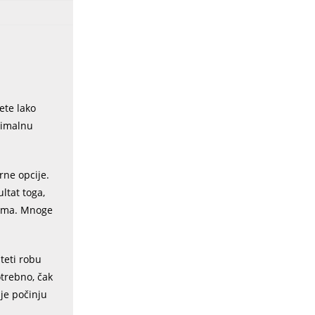
ete lako
simalnu
arne opcije.
ltat toga,
štima. Mnoge
šteti robu
otrebno, čak
je počinju