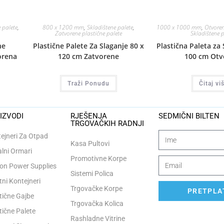
 palete
,
800 x 1200 mm
,
Skladištene palete
,
1000 x 1000 mm
,
Otvoren
Zatvorene plastične palete
Skladištene p
ne
Plastične Palete Za Slaganje 80 x
Plastična Paleta za 
orena
120 cm Zatvorene
100 cm Otv
Traži Ponudu
Čitaj vi
IZVODI
RJEŠENJA
SEDMIČNI BILTEN
TRGOVAČKIH RADNJI
ejneri Za Otpad
Kasa Pultovi
lni Ormari
Promotivne Korpe
n Power Supplies
Sistemi Polica
tni Kontejneri
Trgovačke Korpe
PRETPLAT
tične Gajbe
Trgovačka Kolica
tične Palete
Rashladne Vitrine