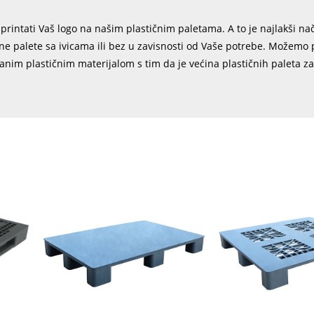
rintati Vaš logo na našim plastičnim paletama. A to je najlakši na
e palete sa ivicama ili bez u zavisnosti od Vaše potrebe. Možemo p
ranim plastičnim materijalom s tim da je većina plastičnih paleta z