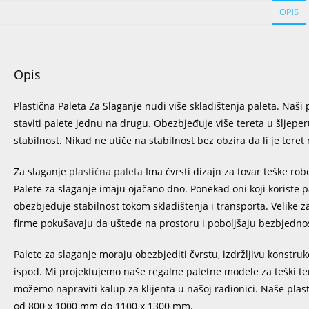
OPIS
Opis
Plastična Paleta Za Slaganje nudi više skladištenja paleta. Naši
staviti palete jednu na drugu. Obezbjeđuje više tereta u šljep
stabilnost. Nikad ne utiče na stabilnost bez obzira da li je teret n
Za slaganje
plastična paleta
Ima čvrsti dizajn za tovar teške robe 
Palete za slaganje imaju ojačano dno. Ponekad oni koji koriste p
obezbjeđuje stabilnost tokom skladištenja i transporta. Velike 
firme pokušavaju da uštede na prostoru i poboljšaju bezbjednos
Palete za slaganje moraju obezbjediti čvrstu, izdržljivu konstruk
ispod. Mi projektujemo naše regalne paletne modele za teški ter
možemo napraviti kalup za klijenta u našoj radionici. Naše plas
od 800 x 1000 mm do 1100 x 1300 mm.