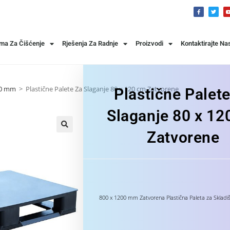
ema Za Čišćenje
Rješenja Za Radnje
Proizvodi
Kontaktirajte Na
00 mm
>
Plastične Palete Za Slaganje 80 x 120 cm Zatvorene
Plastične Palet
Slaganje 80 x 12
Zatvorene
800 x 1200 mm Zatvorena Plastična Paleta za Skladišt