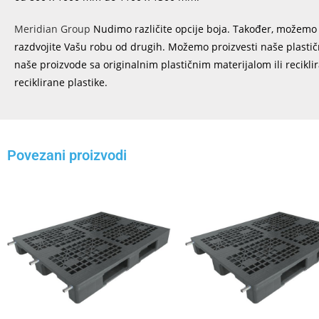
Meridian Group
Nudimo različite opcije boja. Također, možemo p
razdvojite Vašu robu od drugih. Možemo proizvesti naše plastičn
naše proizvode sa originalnim plastičnim materijalom ili recikli
reciklirane plastike.
Povezani proizvodi