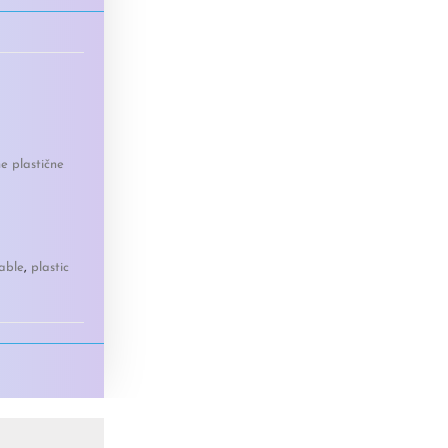
e plastične
able
,
plastic