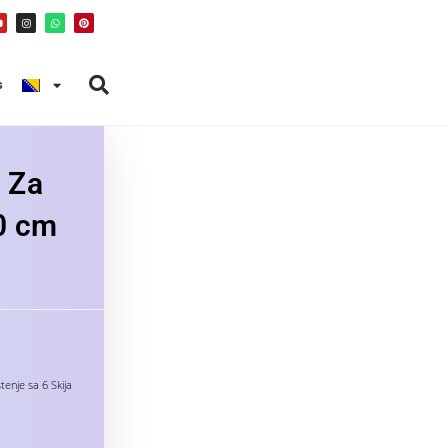
s
e Za
0 cm
enje sa 6 Skija