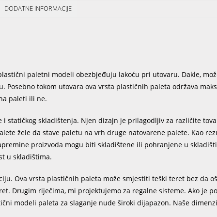
DODATNE INFORMACIJE
 plastični paletni modeli obezbjeđuju lakoću pri utovaru. Dakle, mož
eru. Posebno tokom utovara ova vrsta plastičnih paleta održava mak
a paleti ili ne.
i statičkog skladištenja. Njen dizajn je prilagodljiv za različite tov
alete žele da stave paletu na vrh druge natovarene palete. Kao rezu
zapremine proizvoda mogu biti skladištene ili pohranjene u skladi
t u skladištima.
ciju. Ova vrsta plastičnih paleta može smjestiti teški teret bez da o
et. Drugim riječima, mi projektujemo za regalne sisteme. Ako je p
tični modeli paleta za slaganje nude široki dijapazon. Naše dimenzi