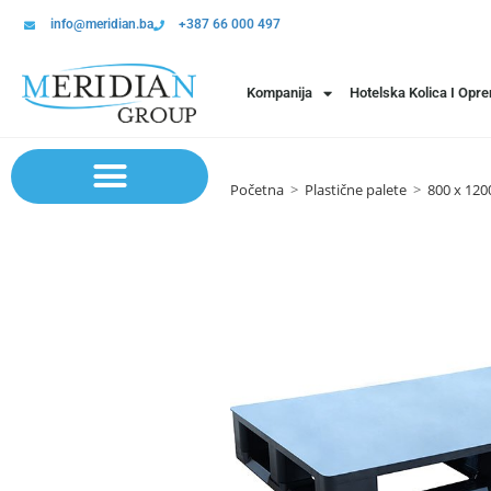
info@meridian.ba
+387 66 000 497
Kompanija
Hotelska Kolica I Opr
Početna
>
Plastične palete
>
800 x 12
Sistem polica | Sistema regala