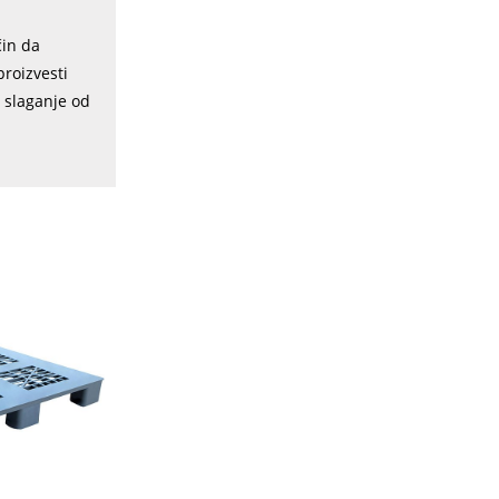
čin da
roizvesti
a slaganje od