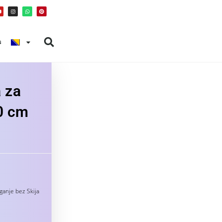
s
a za
0 cm
ganje bez Skija