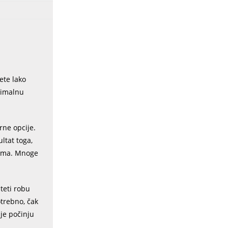
ete lako
simalnu
arne opcije.
ltat toga,
štima. Mnoge
šteti robu
otrebno, čak
je počinju