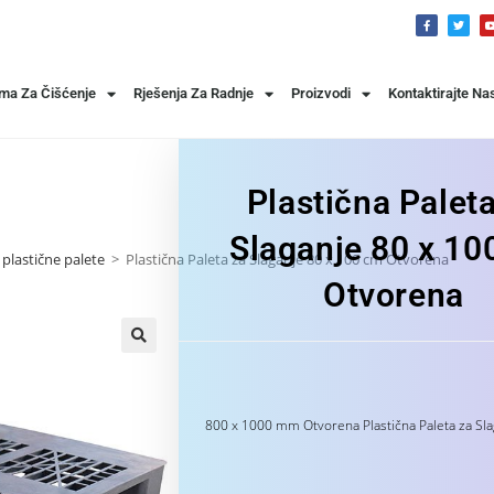
ema Za Čišćenje
Rješenja Za Radnje
Proizvodi
Kontaktirajte Na
Plastična Palet
Slaganje 80 x 10
plastične palete
>
Plastična Paleta za Slaganje 80 x 100 cm Otvorena
Otvorena
800 x 1000 mm Otvorena Plastična Paleta za Sla