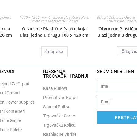
 jedne u
1000 x 1200 mm
,
Otvorene plastične palete
,
800 x 1200 mm
,
Otvorene
Palete koje ulaze jedne u druge
Palete koje ulaze j
 koja
Otvorene Plastične Palete koja
Otvorene Plastičn
120 cm
ulazi jedna u drugu 100 x 120 cm
ulazi jedna u drug
Čitaj više
Čitaj vi
IZVODI
RJEŠENJA
SEDMIČNI BILTEN
TRGOVAČKIH RADNJI
ejneri Za Otpad
Kasa Pultovi
lni Ormari
Promotivne Korpe
n Power Supplies
Sistemi Polica
tni Kontejneri
Trgovačke Korpe
PRETPLAT
tične Gajbe
Trgovačka Kolica
tične Palete
Rashladne Vitrine