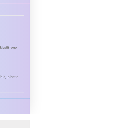
kladištene
able
,
plastic