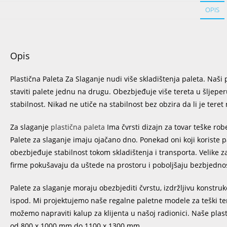
OPIS
Opis
Plastična Paleta Za Slaganje nudi više skladištenja paleta. Naši
staviti palete jednu na drugu. Obezbjeđuje više tereta u šljep
stabilnost. Nikad ne utiče na stabilnost bez obzira da li je teret n
Za slaganje
plastična paleta
Ima čvrsti dizajn za tovar teške robe 
Palete za slaganje imaju ojačano dno. Ponekad oni koji koriste p
obezbjeđuje stabilnost tokom skladištenja i transporta. Velike 
firme pokušavaju da uštede na prostoru i poboljšaju bezbjednos
Palete za slaganje moraju obezbjediti čvrstu, izdržljivu konstruk
ispod. Mi projektujemo naše regalne paletne modele za teški ter
možemo napraviti kalup za klijenta u našoj radionici. Naše plas
od 800 x 1000 mm do 1100 x 1300 mm.