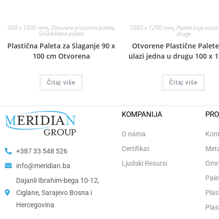
900 x 1000 mm
,
Otvorene plastične palete
,
1000 x 1200 mm
,
Palete koje ulaze
Skladištene palete
druge
Plastična Paleta za Slaganje 90 x
Otvorene Plastične Palete
100 cm Otvorena
ulazi jedna u drugu 100 x 
Čitaj više
Čitaj više
KOMPANIJA
PRO
O nama
Kont
Certifikat
Meta
+387 33 548 526
Ljudski Resursi
Omro
info@meridian.ba
Pale
Dajanli Ibrahim-bega 10-12,
Ciglane, Sarajevo Bosna i
Plas
Hercegovina​
Plas