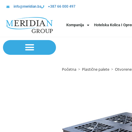
info@meridian.ba
+387 66 000 497
Kompanija
Hotelska Kolica I Opr
Sistem polica | Sistema regala
Početna
>
Plastične palete
>
Otvorene 