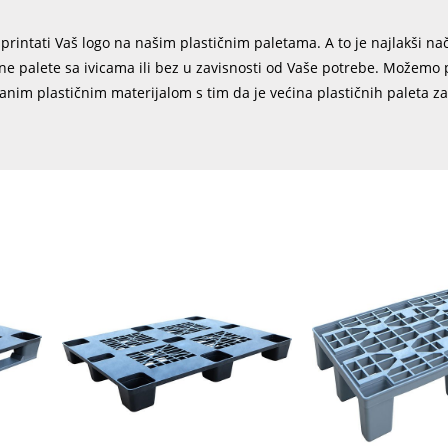
rintati Vaš logo na našim plastičnim paletama. A to je najlakši na
e palete sa ivicama ili bez u zavisnosti od Vaše potrebe. Možemo p
ranim plastičnim materijalom s tim da je većina plastičnih paleta z