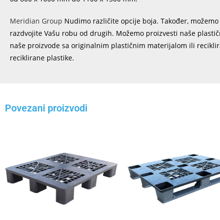
Meridian Group
Nudimo različite opcije boja. Također, možemo p
razdvojite Vašu robu od drugih. Možemo proizvesti naše plastičn
naše proizvode sa originalnim plastičnim materijalom ili recikli
reciklirane plastike.
Povezani proizvodi