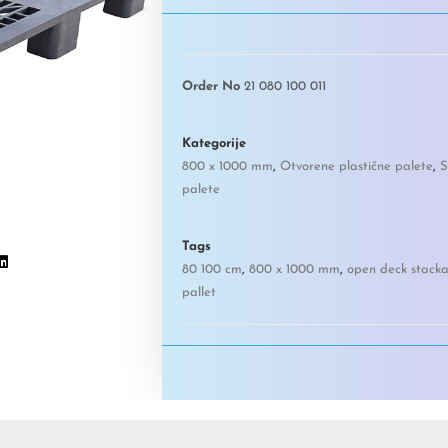
Order No
21 080 100 011
Kategorije
800 x 1000 mm
,
Otvorene plastične palete
,
S
palete
Tags
80 100 cm
,
800 x 1000 mm
,
open deck stack
pallet