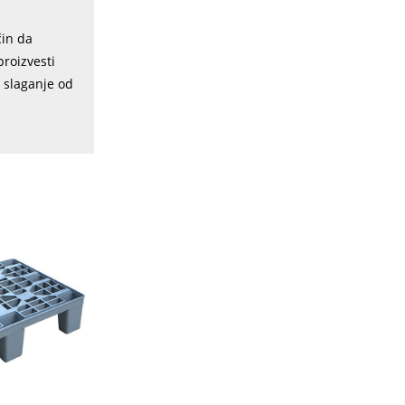
čin da
roizvesti
a slaganje od