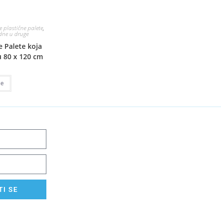
 plastične palete
,
edne u druge
e Palete koja
u 80 x 120 cm
še
I SE