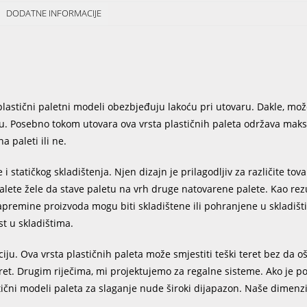
DODATNE INFORMACIJE
 plastični paletni modeli obezbjeđuju lakoću pri utovaru. Dakle, mož
eru. Posebno tokom utovara ova vrsta plastičnih paleta održava mak
a paleti ili ne.
i statičkog skladištenja. Njen dizajn je prilagodljiv za različite tov
alete žele da stave paletu na vrh druge natovarene palete. Kao rezu
zapremine proizvoda mogu biti skladištene ili pohranjene u skladi
t u skladištima.
ciju. Ova vrsta plastičnih paleta može smjestiti teški teret bez da o
et. Drugim riječima, mi projektujemo za regalne sisteme. Ako je p
tični modeli paleta za slaganje nude široki dijapazon. Naše dimenzi