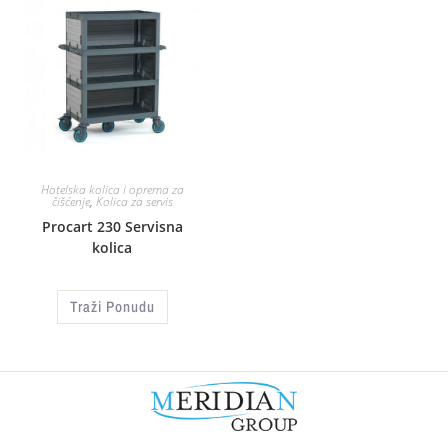
Hotelska kolica i oprema za
čišćenje
,
Kolica za servis
Procart 230 Servisna
kolica
Traži Ponudu