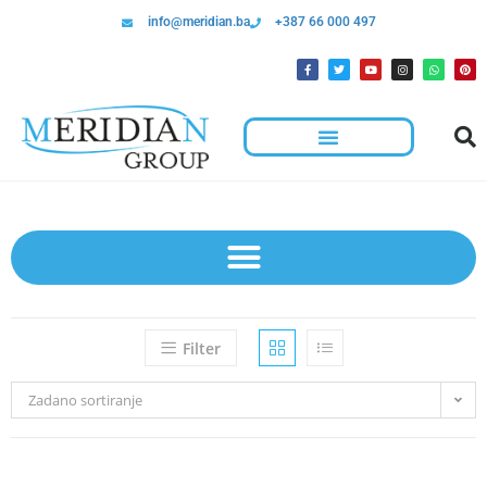
info@meridian.ba
+387 66 000 497
Hotelska Kolica I Oprema Za Čišćenje
Filter
Zadano sortiranje