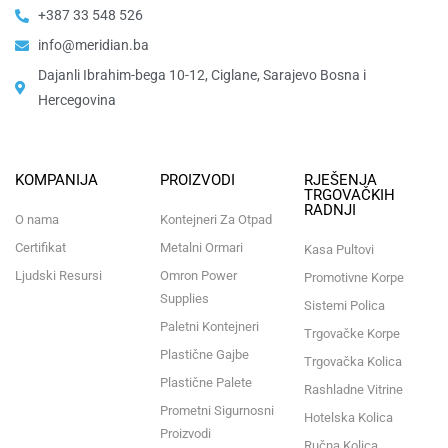
+387 33 548 526
info@meridian.ba
Dajanli Ibrahim-bega 10-12, Ciglane, Sarajevo Bosna i
Hercegovina​
KOMPANIJA
PROIZVODI
RJEŠENJA
TRGOVAČKIH
RADNJI
O nama
Kontejneri Za Otpad
Certifikat
Metalni Ormari
Kasa Pultovi
Ljudski Resursi
Omron Power
Promotivne Korpe
Supplies
Sistemi Polica
Paletni Kontejneri
Trgovačke Korpe
Plastične Gajbe
Trgovačka Kolica
Plastične Palete
Rashladne Vitrine
Prometni Sigurnosni
Hotelska Kolica
Proizvodi
Ručna Kolica