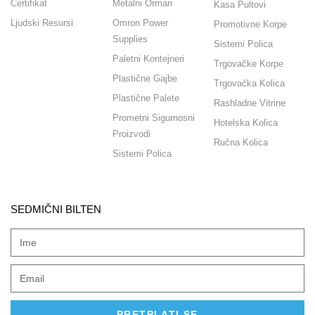
Certifikat
Metalni Ormari
Kasa Pultovi
Ljudski Resursi
Omron Power
Promotivne Korpe
Supplies
Sistemi Polica
Paletni Kontejneri
Trgovačke Korpe
Plastične Gajbe
Trgovačka Kolica
Plastične Palete
Rashladne Vitrine
Prometni Sigurnosni
Hotelska Kolica
Proizvodi
Ručna Kolica
Sistemi Polica
SEDMIČNI BILTEN
PRETPLATI SE