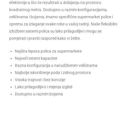
efektivnije a što će rezultirati u dobijanju na prostoru
kvadratnog metra. Dostupno u raznim konfiguracijama,
veličinama i bojama; imamo specifične supermarket police i
opremu za izlaganje svake robe u vašoj radnji. Naše fleksibilni
izložbeni sistemi polica su lako prilagodljivi i mogu se
pomjerati i praviti raspored kako vi želite.
Najšira lepeza polica za supermarkete
Največi teretni kapacitet
Razna konfiguracija u narudžbenim veličinama
Najbolje iskorištenje poda i zidnog prostora
Visoka trajnost i bez korozije
Lako prilagodljivo i mijenja izgled
Dostupno u raznim bojama