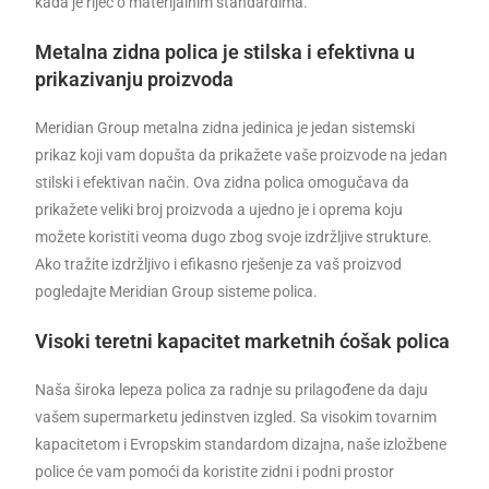
kada je rijeć o materijalnim standardima.
Metalna zidna polica je stilska i efektivna u
prikazivanju proizvoda
Meridian Group metalna zidna jedinica je jedan sistemski
prikaz koji vam dopušta da prikažete vaše proizvode na jedan
stilski i efektivan način. Ova zidna polica omogučava da
prikažete veliki broj proizvoda a ujedno je i oprema koju
možete koristiti veoma dugo zbog svoje izdržljive strukture.
Ako tražite izdržljivo i efikasno rješenje za vaš proizvod
pogledajte Meridian Group sisteme polica.
Visoki teretni kapacitet marketnih ćošak polica
Naša široka lepeza polica za radnje su prilagođene da daju
vašem supermarketu jedinstven izgled. Sa visokim tovarnim
kapacitetom i Evropskim standardom dizajna, naše izložbene
police će vam pomoći da koristite zidni i podni prostor