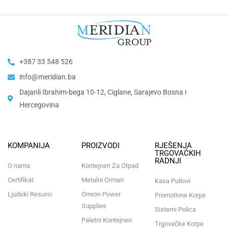
+387 33 548 526
info@meridian.ba
Dajanli Ibrahim-bega 10-12, Ciglane, Sarajevo Bosna i
Hercegovina​
KOMPANIJA
PROIZVODI
RJEŠENJA
TRGOVAČKIH
RADNJI
O nama
Kontejneri Za Otpad
Certifikat
Metalni Ormari
Kasa Pultovi
Ljudski Resursi
Omron Power
Promotivne Korpe
Supplies
Sistemi Polica
Paletni Kontejneri
Trgovačke Korpe