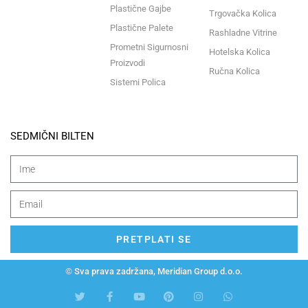
Plastične Gajbe
Trgovačka Kolica
Plastične Palete
Rashladne Vitrine
Prometni Sigurnosni
Hotelska Kolica
Proizvodi
Ručna Kolica
Sistemi Polica
SEDMIČNI BILTEN
PRETPLATI SE
© Sva prava zadržana, Meridian Group d.o.o.