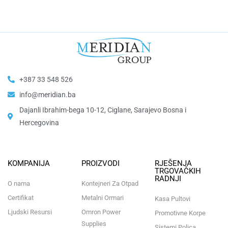
+387 33 548 526
info@meridian.ba
Dajanli Ibrahim-bega 10-12, Ciglane, Sarajevo Bosna i
Hercegovina​
KOMPANIJA
PROIZVODI
RJEŠENJA
TRGOVAČKIH
RADNJI
O nama
Kontejneri Za Otpad
Certifikat
Metalni Ormari
Kasa Pultovi
Ljudski Resursi
Omron Power
Promotivne Korpe
Supplies
Sistemi Polica