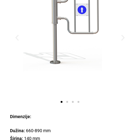
Dimenzije:
Dužina:
660-890 mm
Širina:
140 mm