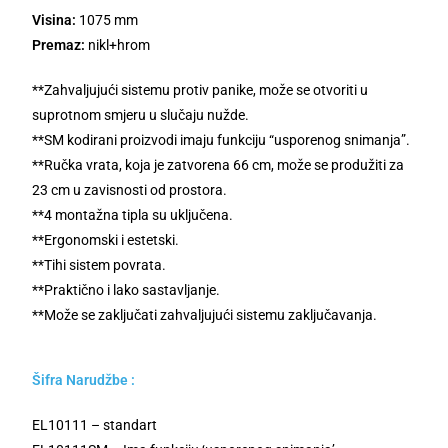
Visina:
1075 mm
Premaz:
nikl+hrom
**Zahvaljujući sistemu protiv panike, može se otvoriti u
suprotnom smjeru u slučaju nužde.
**SM kodirani proizvodi imaju funkciju “usporenog snimanja”.
**Ručka vrata, koja je zatvorena 66 cm, može se produžiti za
23 cm u zavisnosti od prostora.
**4 montažna tipla su uključena.
**Ergonomski i estetski.
**Tihi sistem povrata.
**Praktično i lako sastavljanje.
**Može se zaključati zahvaljujući sistemu zaključavanja.
Šifra Narudžbe :
EL10111 – standart