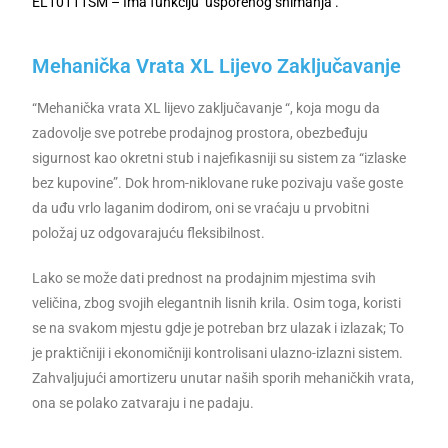
EL10111SM – Ima funkciju ‘usporenog snimanja’.
Mehanička Vrata XL Lijevo Zaključavanje
“Mehanička vrata XL lijevo zaključavanje “, koja mogu da
zadovolje sve potrebe prodajnog prostora, obezbeđuju
sigurnost kao okretni stub i najefikasniji su sistem za “izlaske
bez kupovine”. Dok hrom-niklovane ruke pozivaju vaše goste
da uđu vrlo laganim dodirom, oni se vraćaju u prvobitni
položaj uz odgovarajuću fleksibilnost.
Lako se može dati prednost na prodajnim mjestima svih
veličina, zbog svojih elegantnih lisnih krila. Osim toga, koristi
se na svakom mjestu gdje je potreban brz ulazak i izlazak; To
je praktičniji i ekonomičniji kontrolisani ulazno-izlazni sistem.
Zahvaljujući amortizeru unutar naših sporih mehaničkih vrata,
ona se polako zatvaraju i ne padaju.