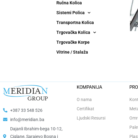
Ručna Kolica
Sistemi Polica
Transportna Kolica
Trgovačka Kolica
Trgovačke Korpe
Vitrine / Stalaža
KOMPANIJA
PRO
O nama
Kont
Certifikat
Meta
+387 33 548 526
Ljudski Resursi
Omro
info@meridian.ba
Pale
Dajanli Ibrahim-bega 10-12,
Ciglane, Sarajevo Bosna i
Plas