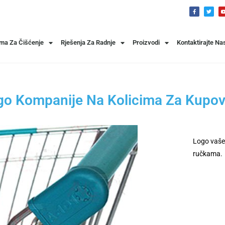
ema Za Čišćenje
Rješenja Za Radnje
Proizvodi
Kontaktirajte Na
go Kompanije Na Kolicima Za Kupov
Logo vaše
ručkama.