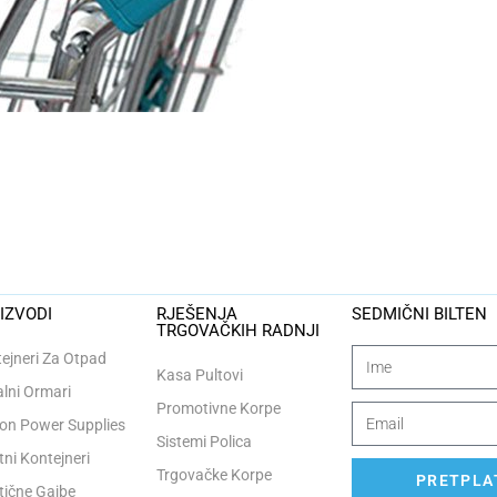
IZVODI
RJEŠENJA
SEDMIČNI BILTEN
TRGOVAČKIH RADNJI
ejneri Za Otpad
Kasa Pultovi
lni Ormari
Promotivne Korpe
n Power Supplies
Sistemi Polica
tni Kontejneri
Trgovačke Korpe
PRETPLAT
tične Gajbe