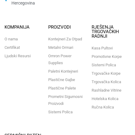
Hercegovina​
KOMPANIJA
PROIZVODI
RJEŠENJA
TRGOVAČKIH
RADNJI
O nama
Kontejneri Za Otpad
Certifikat
Metalni Ormari
Kasa Pultovi
Ljudski Resursi
Omron Power
Promotivne Korpe
Supplies
Sistemi Polica
Paletni Kontejneri
Trgovačke Korpe
Plastične Gajbe
Trgovačka Kolica
Plastične Palete
Rashladne Vitrine
Prometni Sigurnosni
Hotelska Kolica
Proizvodi
Ručna Kolica
Sistemi Polica