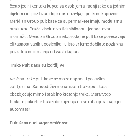
često jedini kontakt kupca sa osobljem u radnji tako da jednim
dijelom čini pozitivan doprinos doživljaju prilikom kupovine.
Meridian Group pult kase za supermarkete imaju modularnu
strukturu. Pruža visoki nivo fleksibilnosti i jednostavnu
montažu. Meridian Group maloprodajne pult kase povećavaju
efikasnost vaših uposlenika i u isto vrijeme dobijate pozitivnu
povratnu informaciju od vaših kupaca.
Trake Pult Kasa su izdržljive
Veličina trake pult kase se može napraviti po vašim
zahtjevima. Samoodrživi mehanizam trake pult kase
obezbjeđuje mirno i stabilno kretanje trake. Start/Stop
funkcije pokretne trake obezbjeđuju da se roba gura naprijed
automatski.
Pult Kasa nudi ergonomičnost