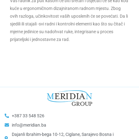
Vaš radnik za pult kasom će biti sretan i osjećati će se kao kod
kuće u ergonomičnom dizajniranom radnom mjestu. Zbog
ovih razloga, učinkovitost vaših uposlenih će se povećati. Da li
sjedili ili stajali -svi radni i kontrolni elementi kao što su čitač i
mjerne jedinice su nadohvat ruke, integrisane u proces
prijateljski i jednostavne za rad.
+387 33 548 526
info@meridian.ba
Dajanli Ibrahim-bega 10-12, Ciglane, Sarajevo Bosna i