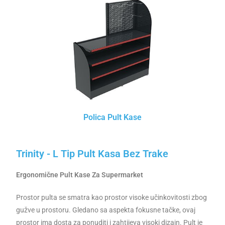
Polica Pult Kase
Trinity - L Tip Pult Kasa Bez Trake
Ergonomične Pult Kase Za Supermarket
Prostor pulta se smatra kao prostor visoke učinkovitosti zbog
gužve u prostoru. Gledano sa aspekta fokusne tačke, ovaj
prostor ima dosta za ponuditi i zahtijeva visoki dizajn. Pult je