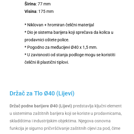
Širina
: 77 mm
Visina
: 175 mm
* Niklovan + hromiran čelični materijal
* Dio je sistema barijera koji sprečava da kolica u
prodavnici oštete police.
* Pogodno za međucijevi Ø40 x 1,5 mm.
* U zavisnosti od stanja podloge mogu se koristiti
čelični ili plastični tiplovi.
Držač za Tlo Ø40 (Lijevi)
Držač podne barijere Ø40 (Lijevi)
predstavlja ključni element
u sistemima zaštitnih barijera koji se koriste u prodavnicama,
skladištima i industrijskim objektima. Njegova osnovna
funkcija je sigurno pričvršćivanje zaštitnih cijevi za pod, čime