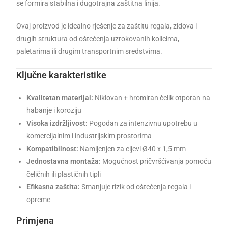
se formira stabilna i dugotrajna zaštitna linija.
Ovaj proizvod je idealno rješenje za zaštitu regala, zidova i
drugih struktura od oštećenja uzrokovanih kolicima,
paletarima ili drugim transportnim sredstvima.
Ključne karakteristike
Kvalitetan materijal:
Niklovan + hromiran čelik otporan na
habanje i koroziju
Visoka izdržljivost:
Pogodan za intenzivnu upotrebu u
komercijalnim i industrijskim prostorima
Kompatibilnost:
Namijenjen za cijevi Ø40 x 1,5 mm
Jednostavna montaža:
Mogućnost pričvršćivanja pomoću
čeličnih ili plastičnih tipli
Efikasna zaštita:
Smanjuje rizik od oštećenja regala i
opreme
Primjena