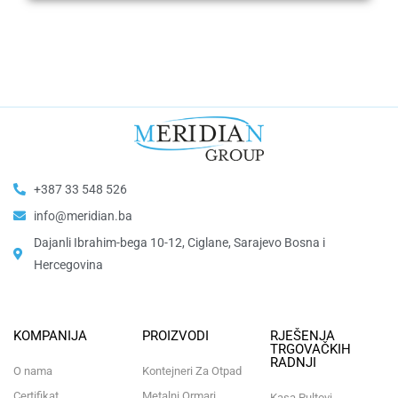
+387 33 548 526
info@meridian.ba
Dajanli Ibrahim-bega 10-12, Ciglane, Sarajevo Bosna i
Hercegovina​
KOMPANIJA
PROIZVODI
RJEŠENJA
TRGOVAČKIH
RADNJI
O nama
Kontejneri Za Otpad
Certifikat
Metalni Ormari
Kasa Pultovi