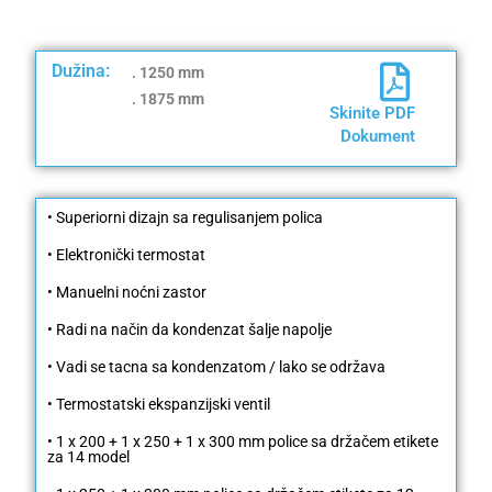
Dužina:
. 1250 mm
. 1875 mm
Skinite PDF
Dokument
• Superiorni dizajn sa regulisanjem polica
• Elektronički termostat
• Manuelni noćni zastor
• Radi na način da kondenzat šalje napolje
• Vadi se tacna sa kondenzatom / lako se održava
• Termostatski ekspanzijski ventil
• 1 x 200 + 1 x 250 + 1 x 300 mm police sa držačem etikete
za 14 model