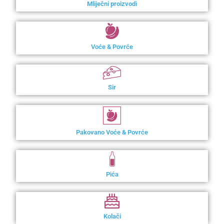
Mliječni proizvodi
Voće & Povrće
Sir
Pakovano Voće & Povrće
Pića
Kolači