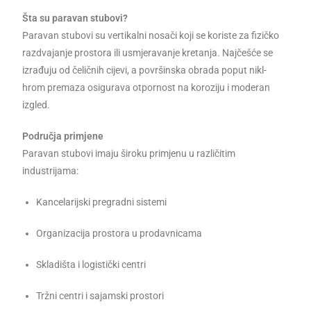
Šta su paravan stubovi?
Paravan stubovi su vertikalni nosači koji se koriste za fizičko
razdvajanje prostora ili usmjeravanje kretanja. Najčešće se
izrađuju od čeličnih cijevi, a površinska obrada poput nikl-
hrom premaza osigurava otpornost na koroziju i moderan
izgled.
Područja primjene
Paravan stubovi imaju široku primjenu u različitim
industrijama:
Kancelarijski pregradni sistemi
Organizacija prostora u prodavnicama
Skladišta i logistički centri
Tržni centri i sajamski prostori