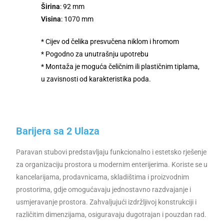
Širina
: 92 mm
Visina
: 1070 mm
* Cijev od čelika presvučena niklom i hromom
* Pogodno za unutrašnju upotrebu
* Montaža je moguća čeličnim ili plastičnim tiplama,
u zavisnosti od karakteristika poda.
Barijera sa 2 Ulaza
Paravan stubovi predstavljaju funkcionalno i estetsko rješenje
za organizaciju prostora u modernim enterijerima. Koriste se u
kancelarijama, prodavnicama, skladištima i proizvodnim
prostorima, gdje omogućavaju jednostavno razdvajanje i
usmjeravanje prostora. Zahvaljujući izdržljivoj konstrukciji i
različitim dimenzijama, osiguravaju dugotrajan i pouzdan rad.