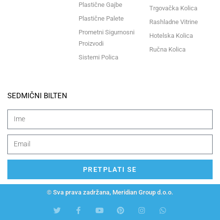
Plastične Gajbe
Trgovačka Kolica
Plastične Palete
Rashladne Vitrine
Prometni Sigurnosni
Hotelska Kolica
Proizvodi
Ručna Kolica
Sistemi Polica
SEDMIČNI BILTEN
PRETPLATI SE
© Sva prava zadržana, Meridian Group d.o.o.