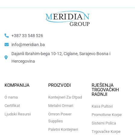
+387 33 548 526
info@meridian.ba
Dajanli Ibrahim-bega 10-12, Ciglane, Sarajevo Bosna i
Hercegovina​
KOMPANIJA
PROIZVODI
RJEŠENJA
TRGOVAČKIH
RADNJI
O nama
Kontejneri Za Otpad
Certifikat
Metalni Ormari
Kasa Pultovi
Ljudski Resursi
Omron Power
Promotivne Korpe
Supplies
Sistemi Polica
Paletni Kontejneri
Trgovačke Korpe