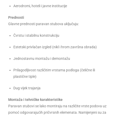
Aerodromi, hoteli i javne institucije
Prednosti
Glavne prednosti paravan stubova uključuju:
Čvrstu i stabilnu konstrukciju
Estetski privlačan izgled (nikl i hrom završna obrada)
Jednostavnu montažu i demontažu
Prilagodljivost različitim vrstama podloga (čelične ili
plastične tiple)
Dug vijek trajanja
Montaža i tehničke karakteristike
Paravan stubovi se lako montiraju na različite vrste podova uz
pomoć odgovarajućih pričvrsnih elemenata. Namijenjeni su za