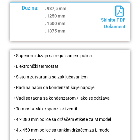
Dužina:
. 937,5 mm
. 1250 mm
Skinite PDF
. 1500 mm
Dokument
. 1875 mm
• Superiorni dizajn sa regulisanjem polica
• Elektronički termostat
• Sistem zatvaranja sa zaključavanjem
• Radi na način da kondenzat šalje napolje
• Vadi se tacna sa kondenzatom / lako se održava
• Termostatski ekspanzijski ventil
• 4 x 380 mm police sa držačem etikete za M model
• 4 x 450 mm police sa tankim držačem za L model