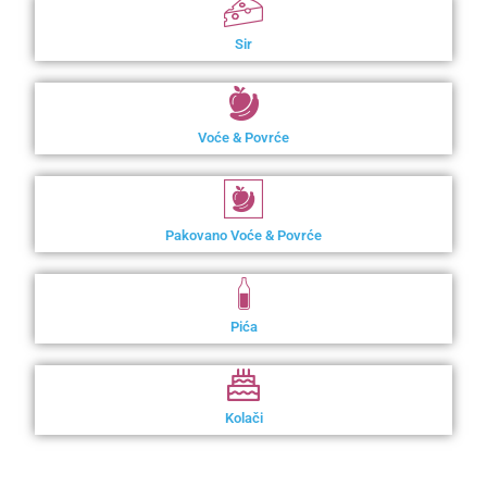
Sir
Voće & Povrće
Pakovano Voće & Povrće
Pića
Kolači