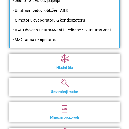
• Jedno T8 LED osvjetljenje
• Unutrašni zidovi obloženi ABS
• Q motor u evaporatoru & kondenzatoru
• RAL Obojeno Unutra&Vani ili Polirano SS Unutra&Vani
• 3M2 radna temperatura
Hladni Dio
Unutrašnji motor
Mliječni proizvodi