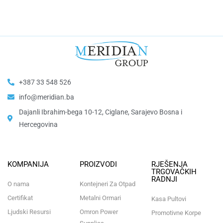
+387 33 548 526
info@meridian.ba
Dajanli Ibrahim-bega 10-12, Ciglane, Sarajevo Bosna i
Hercegovina​
KOMPANIJA
PROIZVODI
RJEŠENJA
TRGOVAČKIH
RADNJI
O nama
Kontejneri Za Otpad
Certifikat
Metalni Ormari
Kasa Pultovi
Ljudski Resursi
Omron Power
Promotivne Korpe