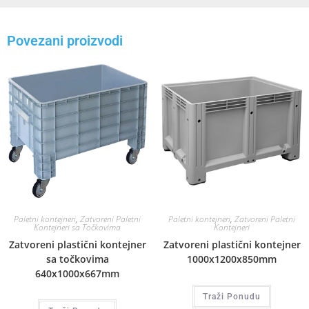
Povezani proizvodi
Paletni kontejneri
,
Zatvoreni Paletni
Paletni kontejneri
,
Zatvoreni Paletni
Kontejneri sa Točkovima
Kontejneri
Zatvoreni plastični kontejner
Zatvoreni plastični kontejner
sa točkovima
1000x1200x850mm
640x1000x667mm
Traži Ponudu