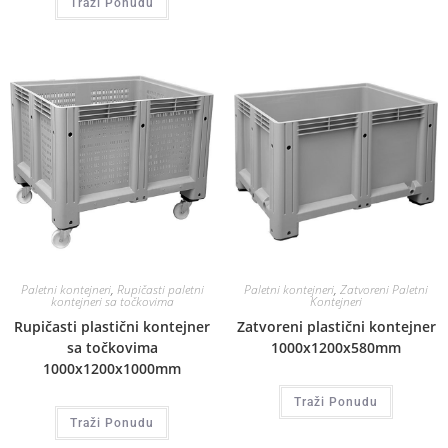
Traži Ponudu
Paletni kontejneri
,
Rupičasti paletni
Paletni kontejneri
,
Zatvoreni Paletni
kontejneri sa točkovima
Kontejneri
Rupičasti plastični kontejner
Zatvoreni plastični kontejner
sa točkovima
1000x1200x580mm
1000x1200x1000mm
Traži Ponudu
Traži Ponudu