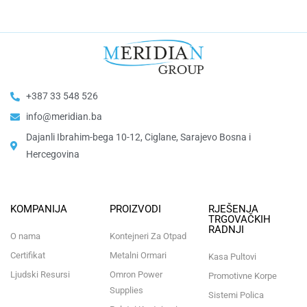
+387 33 548 526
info@meridian.ba
Dajanli Ibrahim-bega 10-12, Ciglane, Sarajevo Bosna i
Hercegovina​
KOMPANIJA
PROIZVODI
RJEŠENJA
TRGOVAČKIH
RADNJI
O nama
Kontejneri Za Otpad
Certifikat
Metalni Ormari
Kasa Pultovi
Ljudski Resursi
Omron Power
Promotivne Korpe
Supplies
Sistemi Polica