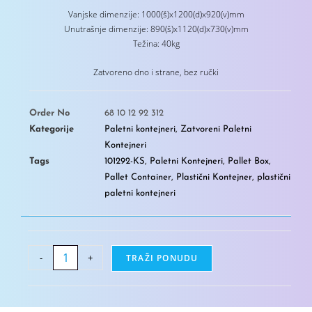
Vanjske dimenzije: 1000(š)x1200(d)x920(v)mm
Unutrašnje dimenzije: 890(š)x1120(d)x730(v)mm
Težina: 40kg
Zatvoreno dno i strane, bez ručki
Order No
68 10 12 92 312
Kategorije
Paletni kontejneri
,
Zatvoreni Paletni
Kontejneri
Tags
101292-KS
,
Paletni Kontejneri
,
Pallet Box
,
Pallet Container
,
Plastični Kontejner
,
plastični
paletni kontejneri
-
+
TRAŽI PONUDU