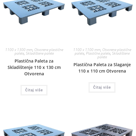
1100 x 1300 mm
,
Otvorene plastične
1100 x 1100 mm
,
Otvorene plastične
palete
,
Skladištene palete
palete
,
Plastične palete
,
Skladištene
palete
Plastična Paleta za
Plastična Paleta za Slaganje
Skladištenje 110 x 130 cm
110 x 110 cm Otvorena
Otvorena
Čitaj više
Čitaj više