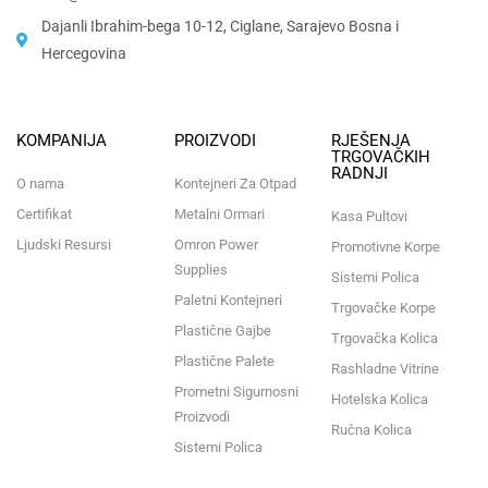
Dajanli Ibrahim-bega 10-12, Ciglane, Sarajevo Bosna i
Hercegovina​
KOMPANIJA
PROIZVODI
RJEŠENJA
TRGOVAČKIH
RADNJI
O nama
Kontejneri Za Otpad
Certifikat
Metalni Ormari
Kasa Pultovi
Ljudski Resursi
Omron Power
Promotivne Korpe
Supplies
Sistemi Polica
Paletni Kontejneri
Trgovačke Korpe
Plastične Gajbe
Trgovačka Kolica
Plastične Palete
Rashladne Vitrine
Prometni Sigurnosni
Hotelska Kolica
Proizvodi
Ručna Kolica
Sistemi Polica