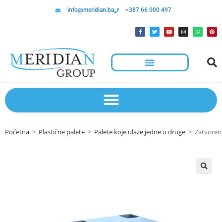
info@meridian.ba
+387 66 000 497
Početna
>
Plastične palete
>
Palete koje ulaze jedne u druge
>
Zatvorene