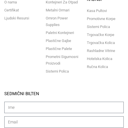
O nama
Kontejneri Za Otpad
Certifikat
Metalni Ormari
Kasa Pultovi
Ljudski Resursi
Omron Power
Promotivne Korpe
Supplies
Sistemi Polica
Paletni Kontejneri
Trgovačke Korpe
Plastične Gajbe
Trgovačka Kolica
Plastične Palete
Rashladne Vitrine
Prometni Sigurnosni
Hotelska Kolica
Proizvodi
Ručna Kolica
Sistemi Polica
SEDMIČNI BILTEN