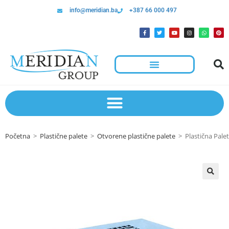
info@meridian.ba
+387 66 000 497
Početna
>
Plastične palete
>
Otvorene plastične palete
>
Plastična Pale