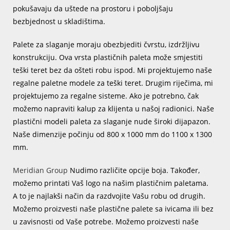
pokušavaju da uštede na prostoru i poboljšaju
bezbjednost u skladištima.
Palete za slaganje moraju obezbjediti čvrstu, izdržljivu
konstrukciju. Ova vrsta plastičnih paleta može smjestiti
teški teret bez da ošteti robu ispod. Mi projektujemo naše
regalne paletne modele za teški teret. Drugim riječima, mi
projektujemo za regalne sisteme. Ako je potrebno, čak
možemo napraviti kalup za klijenta u našoj radionici. Naše
plastični modeli paleta za slaganje nude široki dijapazon.
Naše dimenzije počinju od 800 x 1000 mm do 1100 x 1300
mm.
Meridian Group
Nudimo različite opcije boja. Također,
možemo printati Vaš logo na našim plastičnim paletama.
A to je najlakši način da razdvojite Vašu robu od drugih.
Možemo proizvesti naše plastične palete sa ivicama ili bez
u zavisnosti od Vaše potrebe. Možemo proizvesti naše