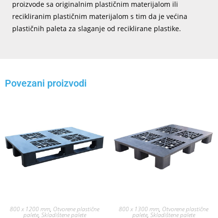
proizvode sa originalnim plastičnim materijalom ili
recikliranim plastičnim materijalom s tim da je većina
plastičnih paleta za slaganje od reciklirane plastike.
Povezani proizvodi
800 x 1200 mm
,
Otvorene plastične
800 x 1300 mm
,
Otvorene plastične
palete
,
Skladištene palete
palete
,
Skladištene palete