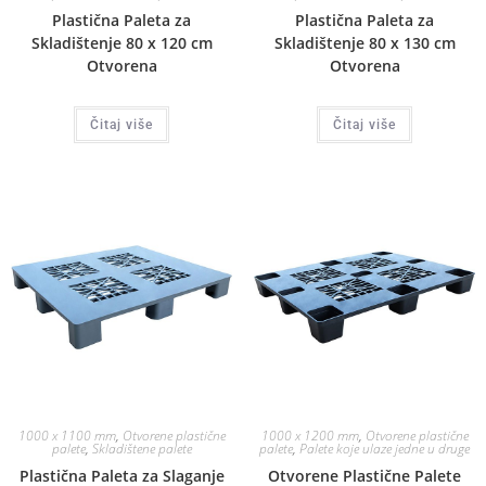
Plastična Paleta za
Plastična Paleta za
Skladištenje 80 x 120 cm
Skladištenje 80 x 130 cm
Otvorena
Otvorena
Čitaj više
Čitaj više
1000 x 1100 mm
,
Otvorene plastične
1000 x 1200 mm
,
Otvorene plastične
palete
,
Skladištene palete
palete
,
Palete koje ulaze jedne u druge
Plastična Paleta za Slaganje
Otvorene Plastične Palete