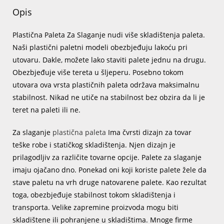
Opis
Plastična Paleta Za Slaganje nudi više skladištenja paleta.
Naši plastični paletni modeli obezbjeđuju lakoću pri
utovaru. Dakle, možete lako staviti palete jednu na drugu.
Obezbjeđuje više tereta u šljeperu. Posebno tokom
utovara ova vrsta plastičnih paleta održava maksimalnu
stabilnost. Nikad ne utiče na stabilnost bez obzira da li je
teret na paleti ili ne.
Za slaganje
plastična paleta
Ima čvrsti dizajn za tovar
teške robe i statičkog skladištenja. Njen dizajn je
prilagodljiv za različite tovarne opcije. Palete za slaganje
imaju ojačano dno. Ponekad oni koji koriste palete žele da
stave paletu na vrh druge natovarene palete. Kao rezultat
toga, obezbjeđuje stabilnost tokom skladištenja i
transporta. Velike zapremine proizvoda mogu biti
skladištene ili pohranjene u skladištima. Mnoge firme