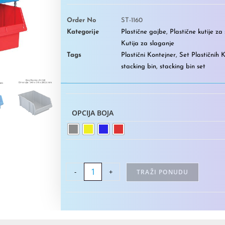
Order No
ST-1160
Kategorije
Plastične gajbe
,
Plastične kutije za
Kutija za slaganje
Tags
Plastični Kontejner
,
Set Plastičnih K
stacking bin
,
stacking bin set
OPCIJA BOJA
-
+
TRAŽI PONUDU