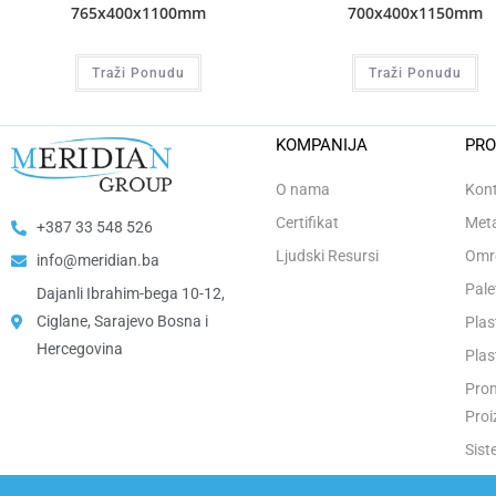
765x400x1100mm
700x400x1150mm
Traži Ponudu
Traži Ponudu
KOMPANIJA
PRO
O nama
Kont
Certifikat
Meta
+387 33 548 526
Ljudski Resursi
Omro
info@meridian.ba
Pale
Dajanli Ibrahim-bega 10-12,
Ciglane, Sarajevo Bosna i
Plas
Hercegovina​
Plas
Prom
Proi
Sist