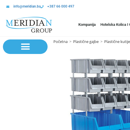
info@meridian.ba
+387 66 000 497
Kompanija
Hotelska Kolica I
Početna
>
Plastične gajbe
>
Plastične kutij
Sistem polica | Sistema regala