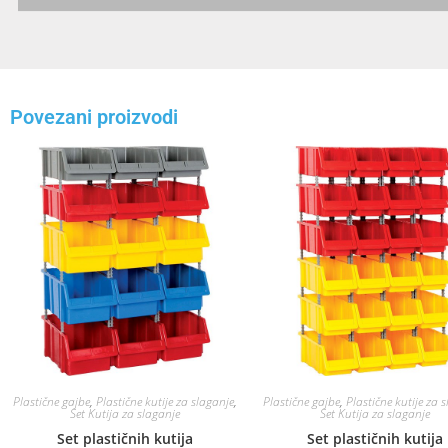
Povezani proizvodi
Plastične gajbe
,
Plastične kutije za slaganje
,
Plastične gajbe
,
Plastične kutije za 
Set Kutija za slaganje
Set Kutija za slaganje
Set plastičnih kutija
Set plastičnih kutija