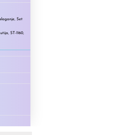
 slaganje
,
Set
utija
,
ST-1160
,