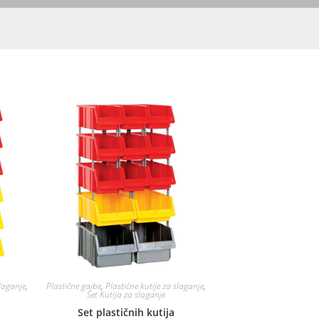
slaganje
,
Plastične gajbe
,
Plastične kutije za slaganje
,
Set Kutija za slaganje
Set plastičnih kutija