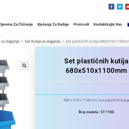
 Oprema Za Čišćenje
Rješenja Za Radnje
Proizvodi
Kontaktirajte Nas
e za slaganje
>
Set Kutija za slaganje
>
Set plastičnih kutija 680x510x1100m
Set plastičnih kutija
680x510x1100mm
🔍
680 x 510 x 1100 mm Set plastičnih kutij
Broj modela : ST-1160