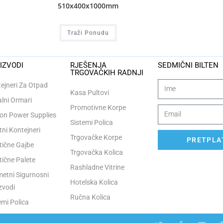
510x400x1000mm
Traži Ponudu
IZVODI
RJEŠENJA
SEDMIČNI BILTEN
TRGOVAČKIH RADNJI
ejneri Za Otpad
Kasa Pultovi
lni Ormari
Promotivne Korpe
n Power Supplies
Sistemi Polica
tni Kontejneri
Trgovačke Korpe
PRETPLAT
tične Gajbe
Trgovačka Kolica
tične Palete
Rashladne Vitrine
etni Sigurnosni
Hotelska Kolica
zvodi
Ručna Kolica
emi Polica