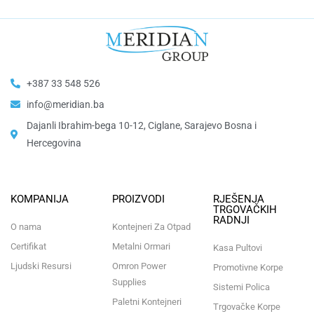
+387 33 548 526
info@meridian.ba
Dajanli Ibrahim-bega 10-12, Ciglane, Sarajevo Bosna i
Hercegovina​
KOMPANIJA
PROIZVODI
RJEŠENJA
TRGOVAČKIH
RADNJI
O nama
Kontejneri Za Otpad
Certifikat
Metalni Ormari
Kasa Pultovi
Ljudski Resursi
Omron Power
Promotivne Korpe
Supplies
Sistemi Polica
Paletni Kontejneri
Trgovačke Korpe