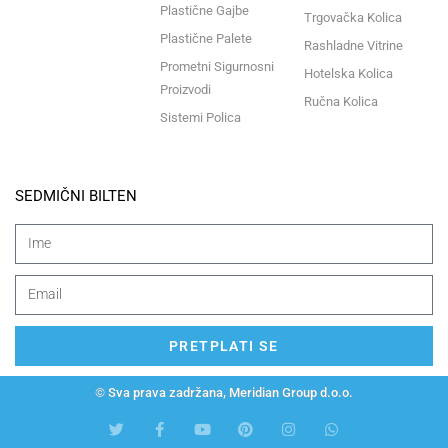
Plastične Gajbe
Trgovačka Kolica
Plastične Palete
Rashladne Vitrine
Prometni Sigurnosni
Hotelska Kolica
Proizvodi
Ručna Kolica
Sistemi Polica
SEDMIČNI BILTEN
PRETPLATI SE
© Sva prava zadržana, Meridian Group d.o.o.