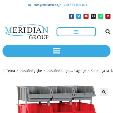
info@meridian.ba
+387 66 000 497
Početna
>
Plastične gajbe
>
Plastične kutije za slaganje
>
Set Kutija za s
🔍