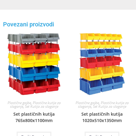
Povezani proizvodi
Plastične gajbe
,
Plastične kutije za
Plastične gajbe
,
Plastične kutije za
slaganje
,
Set Kutija za slaganje
slaganje
,
Set Kutija za slaganje
Set plastičnih kutija
Set plastičnih kutija
765x800x1100mm
1020x510x1350mm