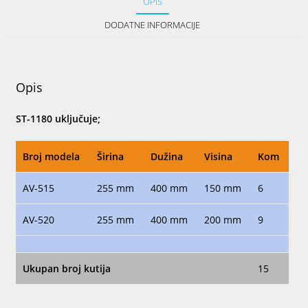
OPIS
DODATNE INFORMACIJE
Opis
ST-1180 uključuje;
Broj modela
Širina
Dužina
Visina
Kom
AV-515
255 mm
400 mm
150 mm
6
AV-520
255 mm
400 mm
200 mm
9
Ukupan broj kutija
15