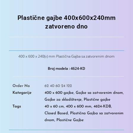
Plastične gajbe 400x600x240mm
zatvoreno dno
400 x 600 x 240(v) mm Plastična Gajba sa zatvorenim dnom
Broj modela : 4624-KD
Order No
62 40 60 24 122
Kategorije
400 x 600 gajbe
,
Gajbe sa zatvorenim dnom
,
Gajbe za skladištenje
,
Plastične gajbe
Tags
40 x 60 cm
,
400 x 600 mm
,
4624-KDB
,
Closed Based
,
Plastična Gajba sa zatvorenim
dnom
,
Plastične Gajbe