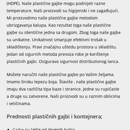
(HDPE). Naše plastične gajbe mogu podnijeti razne
temperature. Naši proizvodi su higijenski i ne zagađujući.
Mi proizvodimo naše plastične gajbe metodom
ubrizgavanja kalupa. Kao rezultat toga naše plastične
gajbe su identične jedna sa drugom. Zbog toga naše gajbe
su unikatne. Unikatnost smanjuje efektivni trošak u
skladištenju. Pravi značajnu uštedu prostora u skladištu.
Jedan od sigurnih metoda prevoza robe je korištenje
plastičnih gajbi. Osigurava sigurnost distributivnog lanca.
Možete naručiti naše plastične gajbe po Vašim željama.
Imamo široku lepezu boja. Štaviše , naše plastične gajbe
imaju dva različita tipa baze i stranice. Jedne su rupičaste
a druge su zatvorene. Naši proizvodi su u raznim oblicima
i veličinama.
Prednosti plastičnih gajbi i kontejnera;
Gajbe
su lakše od drvenih kutija.