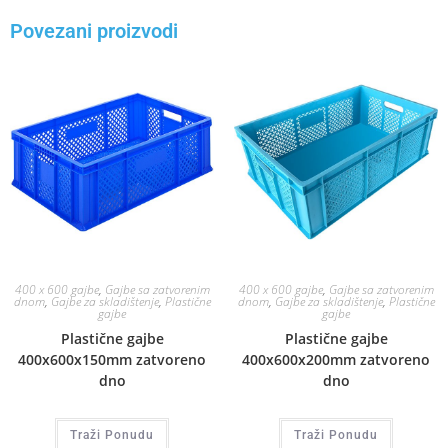
Povezani proizvodi
400 x 600 gajbe
,
Gajbe sa zatvorenim
400 x 600 gajbe
,
Gajbe sa zatvorenim
dnom
,
Gajbe za skladištenje
,
Plastične
dnom
,
Gajbe za skladištenje
,
Plastične
gajbe
gajbe
Plastične gajbe
Plastične gajbe
400x600x150mm zatvoreno
400x600x200mm zatvoreno
dno
dno
Traži Ponudu
Traži Ponudu