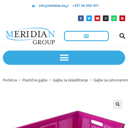
info@meridian.ba
+387 66 000 497
Početna
>
Plastične gajbe
>
Gajbe za skladištenje
>
Gajbe sa zatvoreni