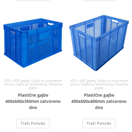
400 x 600 gajbe
,
Gajbe sa zatvorenim
400 x 600 gajbe
,
Gajbe sa zatvorenim
dnom
,
Gajbe za skladištenje
,
Plastične
dnom
,
Gajbe za skladištenje
,
Plastične
gajbe
gajbe
Plastične gajbe
Plastične gajbe
400x600x350mm zatvoreno
400x600x400mm zatvoreno
dno
dno
Traži Ponudu
Traži Ponudu