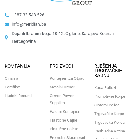
+387 33 548 526
info@meridian.ba
Dajanli Ibrahim-bega 10-12, Ciglane, Sarajevo Bosna i
Hercegovina​
KOMPANIJA
PROIZVODI
RJEŠENJA
TRGOVAČKIH
RADNJI
O nama
Kontejneri Za Otpad
Certifikat
Metalni Ormari
Kasa Pultovi
Ljudski Resursi
Omron Power
Promotivne Korpe
Supplies
Sistemi Polica
Paletni Kontejneri
Trgovačke Korpe
Plastične Gajbe
Trgovačka Kolica
Plastične Palete
Rashladne Vitrine
Prometni Sigurnosni