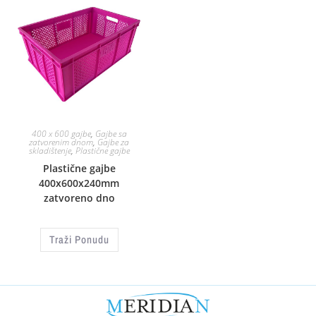
400 x 600 gajbe
,
Gajbe sa
zatvorenim dnom
,
Gajbe za
skladištenje
,
Plastične gajbe
Plastične gajbe
400x600x240mm
zatvoreno dno
Traži Ponudu