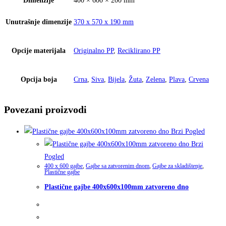
Dimenzije
400 × 600 × 200 mm
Unutrašnje dimenzije
370 x 570 x 190 mm
Opcije materijala
Originalno PP
,
Reciklirano PP
Opcija boja
Crna
,
Siva
,
Bijela
,
Žuta
,
Zelena
,
Plava
,
Crvena
Povezani proizvodi
Brzi Pogled
Brzi
Pogled
400 x 600 gajbe
,
Gajbe sa zatvorenim dnom
,
Gajbe za skladištenje
,
Plastične gajbe
Plastične gajbe 400x600x100mm zatvoreno dno