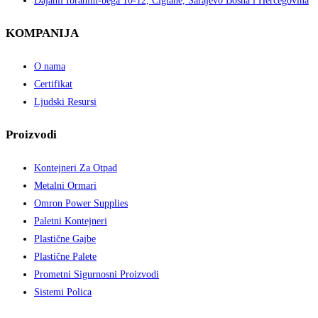
Dajanli Ibrahim-bega 10-12, Ciglane, Sarajevo Bosna i Hercegovina​
KOMPANIJA
O nama
Certifikat
Ljudski Resursi
Proizvodi
Kontejneri Za Otpad
Metalni Ormari
Omron Power Supplies
Paletni Kontejneri
Plastične Gajbe
Plastične Palete
Prometni Sigurnosni Proizvodi
Sistemi Polica