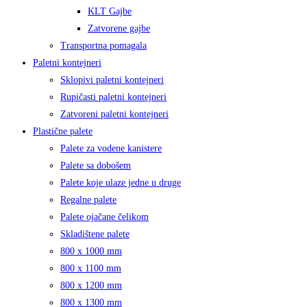
KLT Gajbe
Zatvorene gajbe
Transportna pomagala
Paletni kontejneri
Sklopivi paletni kontejneri
Rupičasti paletni kontejneri
Zatvoreni paletni kontejneri
Plastične palete
Palete za vodene kanistere
Palete sa dobošem
Palete koje ulaze jedne u druge
Regalne palete
Palete ojačane čelikom
Skladištene palete
800 x 1000 mm
800 x 1100 mm
800 x 1200 mm
800 x 1300 mm