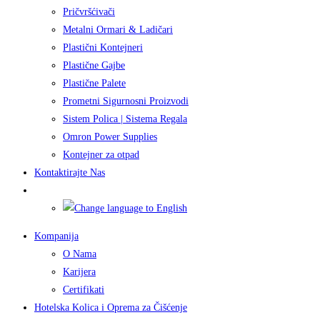
Pričvršćivači
Metalni Ormari & Ladičari
Plastični Kontejneri
Plastične Gajbe
Plastične Palete
Prometni Sigurnosni Proizvodi
Sistem Polica | Sistema Regala
Omron Power Supplies
Kontejner za otpad
Kontaktirajte Nas
Kompanija
O Nama
Karijera
Certifikati
Hotelska Kolica i Oprema za Čišćenje