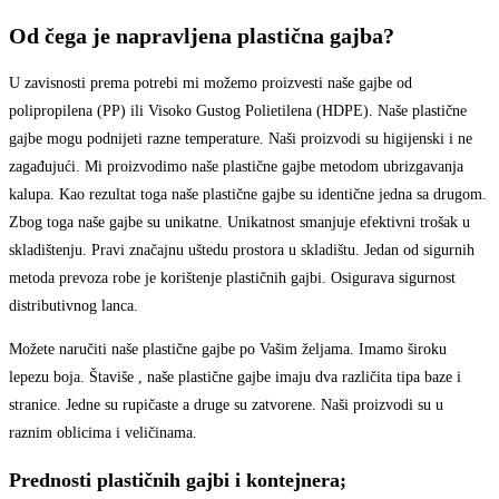
Od čega je napravljena plastična gajba?
U zavisnosti prema potrebi mi možemo proizvesti naše gajbe od
polipropilena (PP) ili Visoko Gustog Polietilena (HDPE). Naše plastične
gajbe mogu podnijeti razne temperature. Naši proizvodi su higijenski i ne
zagađujući. Mi proizvodimo naše plastične gajbe metodom ubrizgavanja
kalupa. Kao rezultat toga naše plastične gajbe su identične jedna sa drugom.
Zbog toga naše gajbe su unikatne. Unikatnost smanjuje efektivni trošak u
skladištenju. Pravi značajnu uštedu prostora u skladištu. Jedan od sigurnih
metoda prevoza robe je korištenje plastičnih gajbi. Osigurava sigurnost
distributivnog lanca.
Možete naručiti naše plastične gajbe po Vašim željama. Imamo široku
lepezu boja. Štaviše , naše plastične gajbe imaju dva različita tipa baze i
stranice. Jedne su rupičaste a druge su zatvorene. Naši proizvodi su u
raznim oblicima i veličinama.
Prednosti plastičnih gajbi i kontejnera;