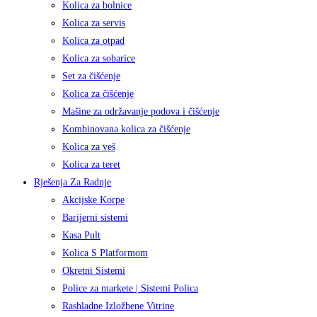
Kolica za bolnice
Kolica za servis
Kolica za otpad
Kolica za sobarice
Set za čišćenje
Kolica za čišćenje
Mašine za održavanje podova i čišćenje
Kombinovana kolica za čišćenje
Kolica za veš
Kolica za teret
Rješenja Za Radnje
Akcijske Korpe
Barijerni sistemi
Kasa Pult
Kolica S Platformom
Okretni Sistemi
Police za markete | Sistemi Polica
Rashladne Izložbene Vitrine