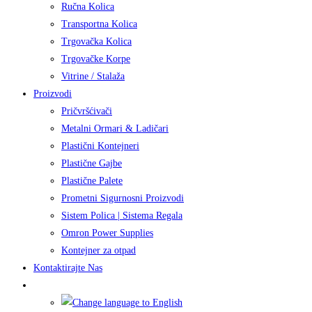
Ručna Kolica
Transportna Kolica
Trgovačka Kolica
Trgovačke Korpe
Vitrine / Stalaža
Proizvodi
Pričvršćivači
Metalni Ormari & Ladičari
Plastični Kontejneri
Plastične Gajbe
Plastične Palete
Prometni Sigurnosni Proizvodi
Sistem Polica | Sistema Regala
Omron Power Supplies
Kontejner za otpad
Kontaktirajte Nas