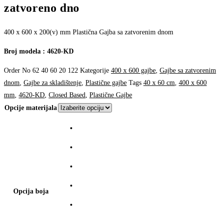
zatvoreno dno
400 x 600 x 200(v) mm Plastična Gajba sa zatvorenim dnom
Broj modela : 4620-KD
Order No
62 40 60 20 122
Kategorije
400 x 600 gajbe
,
Gajbe sa zatvorenim
dnom
,
Gajbe za skladištenje
,
Plastične gajbe
Tags
40 x 60 cm
,
400 x 600
mm
,
4620-KD
,
Closed Based
,
Plastične Gajbe
Opcije materijala
Opcija boja