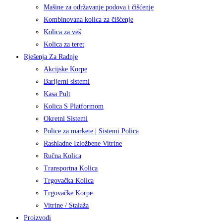
Mašine za održavanje podova i čišćenje
Kombinovana kolica za čišćenje
Kolica za veš
Kolica za teret
Rješenja Za Radnje
Akcijske Korpe
Barijerni sistemi
Kasa Pult
Kolica S Platformom
Okretni Sistemi
Police za markete | Sistemi Polica
Rashladne Izložbene Vitrine
Ručna Kolica
Transportna Kolica
Trgovačka Kolica
Trgovačke Korpe
Vitrine / Stalaža
Proizvodi