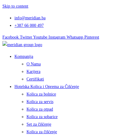
Skip to content
info@meridian.ba
+387 66 000 497
Facebook
Twitter
Youtube
Instagram
Whatsapp
Pinterest
Kompanija
O Nama
Karijera
Certifikati
Hotelska Kolica i Oprema za Čišćenje
Kolica za bolnice
Kolica za servis
Kolica za otpad
Kolica za sobarice
Set za čišćenje
Kolica za čišćenje