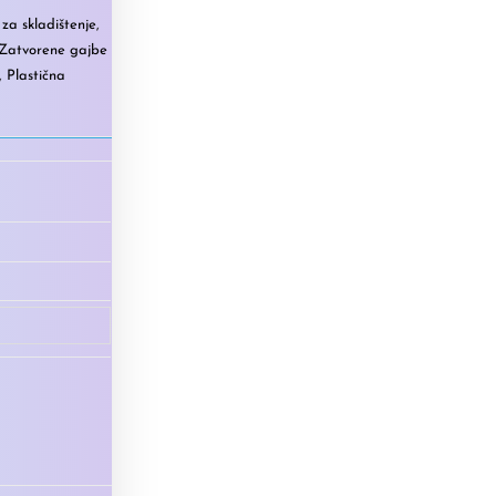
za skladištenje
,
Zatvorene gajbe
,
Plastična