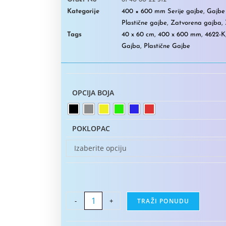
Kategorije
400 × 600 mm Serije gajbe
,
Gajbe 
Plastične gajbe
,
Zatvorena gajba
,
Tags
40 x 60 cm
,
400 x 600 mm
,
4622-K
Gajba
,
Plastične Gajbe
OPCIJA BOJA
POKLOPAC
Izaberite opciju
-
+
TRAŽI PONUDU