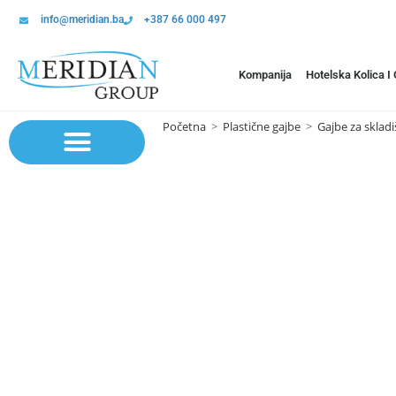
info@meridian.ba
+387 66 000 497
Kompanija
Hotelska Kolica I
Početna
>
Plastične gajbe
>
Gajbe za skladi
Sistem polica | Sistema regala