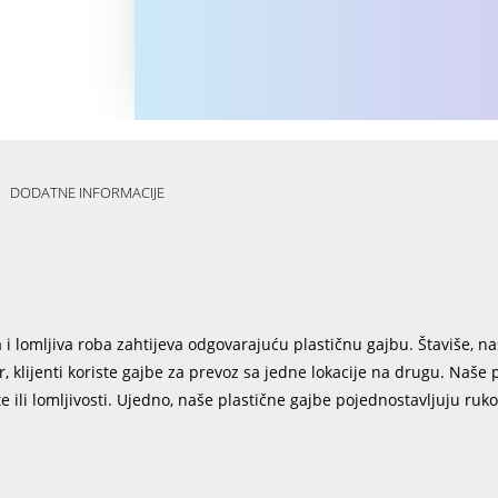
DODATNE INFORMACIJE
 i lomljiva roba zahtijeva odgovarajuću plastičnu gajbu. Štaviše, naš
r, klijenti koriste gajbe za prevoz sa jedne lokacije na drugu. Naše 
e ili lomljivosti. Ujedno, naše plastične gajbe pojednostavljuju ruk