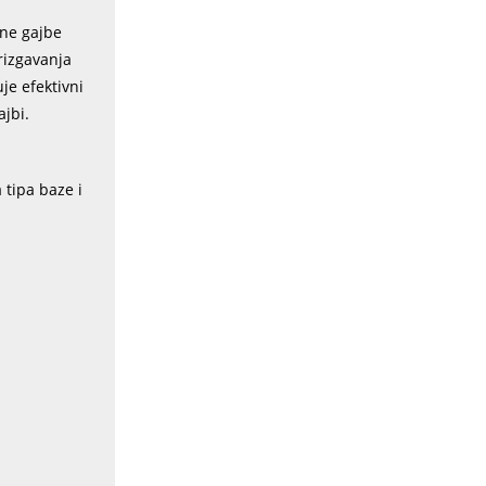
čne gajbe
rizgavanja
je efektivni
ajbi.
 tipa baze i