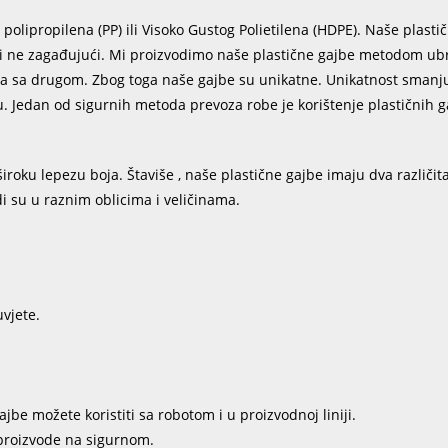
olipropilena (PP) ili Visoko Gustog Polietilena (HDPE). Naše plasti
i i ne zagađujući. Mi proizvodimo naše plastične gajbe metodom ub
na sa drugom. Zbog toga naše gajbe su unikatne. Unikatnost smanju
u. Jedan od sigurnih metoda prevoza robe je korištenje plastičnih g
oku lepezu boja. Štaviše , naše plastične gajbe imaju dva različita
i su u raznim oblicima i veličinama.
uvjete.
be možete koristiti sa robotom i u proizvodnoj liniji.
 proizvode na sigurnom.