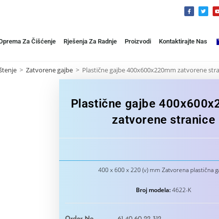
 Oprema Za Čišćenje
Rješenja Za Radnje
Proizvodi
Kontaktirajte Nas
štenje
>
Zatvorene gajbe
>
Plastične gajbe 400x600x220mm zatvorene stra
Plastične gajbe 400x600
zatvorene stranice
400 x 600 x 220 (v) mm Zatvorena plastična g
Broj modela:
4622-K
Order No
61 40 60 22 312