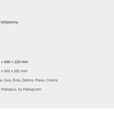
rohtjevima.
 × 600 × 220 mm
 x 560 x 205 mm
a
,
Siva
,
Žuta
,
Zelena
,
Plava
,
Crvena
 Poklopca
,
Sa Poklopcem