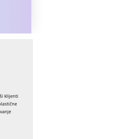
i klijenti
plastične
ovanje