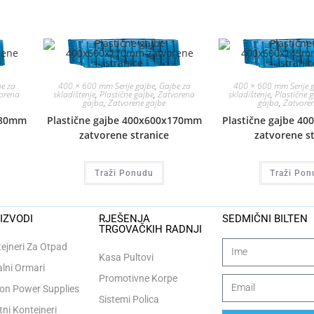
e za
400 × 600 mm Serije gajbe
,
Gajbe za
400 × 600 mm Serije 
orena
skladištenje
,
Plastične gajbe
,
Zatvorena
skladištenje
,
Plastične 
gajba
,
Zatvorene gajbe
gajba
,
Zatvoren
280mm
Plastične gajbe 400x600x170mm
Plastične gajbe 4
zatvorene stranice
zatvorene s
Traži Ponudu
Traži Pon
IZVODI
RJEŠENJA
SEDMIČNI BILTEN
TRGOVAČKIH RADNJI
ejneri Za Otpad
Kasa Pultovi
lni Ormari
Promotivne Korpe
n Power Supplies
Sistemi Polica
tni Kontejneri