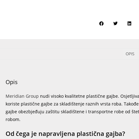
OPIS
Opis
Meridian Group
nudi visoko kvalitetne plastične gajbe. Osjetljiva
koriste plastične gajbe za skladištenje raznih vrsta roba. Takođe
gajbe obezbjeđuju zaštitu skladištene i transportne robe od štet
robom.
Od čega je napravljena plastična gajba?