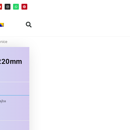
nice
x220mm
ajba