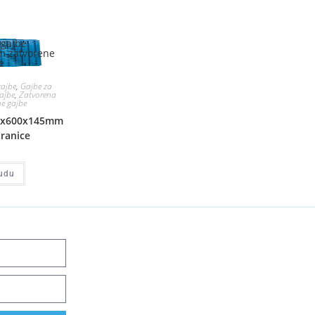
gajbe
,
Gajbe za
gajbe
,
Zatvorena
e gajbe
00x600x145mm
tranice
udu