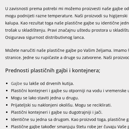
U zavisnosti prema potrebi mi možemo proizvesti naše gajbe od p
mogu podnijeti razne temperature. Naši proizvodi su higijensk
kalupa. Kao rezultat toga naše plastične gajbe su identične jed
trošak u skladištenju. Pravi značajnu uštedu prostora u skladišt
Osigurava sigurnost distributivnog lanca.
Možete naručiti naše plastične gajbe po Vašim željama. Imamo šir
stranice. Jedne su rupičaste a druge su zatvorene. Naši proizvod
Prednosti plastičnih gajbi i kontejnera;
Gajbe
su lakše od drvenih kutija.
Plastični kontejneri i gajbe su otporniji na vodu i vremenske 
Mogu se lako staviti jedna u drugu.
Prijateljski su naklonjeni okolišu. Mogu se reciklirati.
Plastični kontejneri i gajbe su dugotrajniji i jači.
Identične su jedna sa drugom. Kao proizvod toga, plastične gaj
Plastične gajbe također smanjuju štetu robe jer čuvaju Vaše