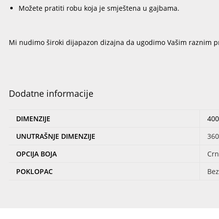
Možete pratiti robu koja je smještena u gajbama.
Mi nudimo široki dijapazon dizajna da ugodimo Vašim raznim p
Dodatne informacije
DIMENZIJE
400
UNUTRAŠNJE DIMENZIJE
360
OPCIJA BOJA
Crn
POKLOPAC
Bez