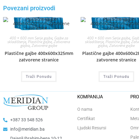
Povezani proizvodi
400 × 600 mm Serije gajbe
,
Gajbe za
400 × 600 mm Serije gajbe
,
Gajb
skladištenje
,
Plastične gajbe
,
Zatvorena
skladištenje
,
Plastične gajbe
,
Zatv
gajba
,
Zatvorene gajbe
gajba
,
Zatvorene gajbe
Plastične gajbe 400x600x325mm
Plastične gajbe 400x600x
zatvorene stranice
zatvorene stranice
Traži Ponudu
Traži Ponudu
KOMPANIJA
PRO
O nama
Kont
Certifikat
Meta
+387 33 548 526
Ljudski Resursi
Omro
info@meridian.ba
Pale
Dajanli Ibrahim-bega 10-12,