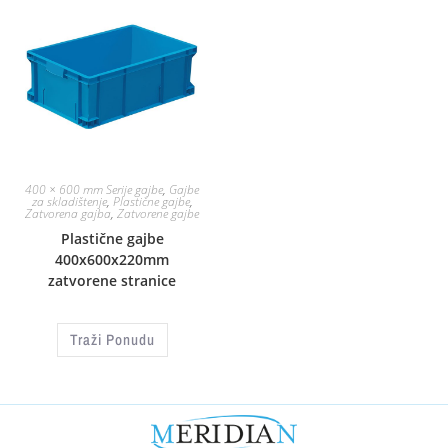
400 × 600 mm Serije gajbe
,
Gajbe
za skladištenje
,
Plastične gajbe
,
Zatvorena gajba
,
Zatvorene gajbe
Plastične gajbe
400x600x220mm
zatvorene stranice
Traži Ponudu