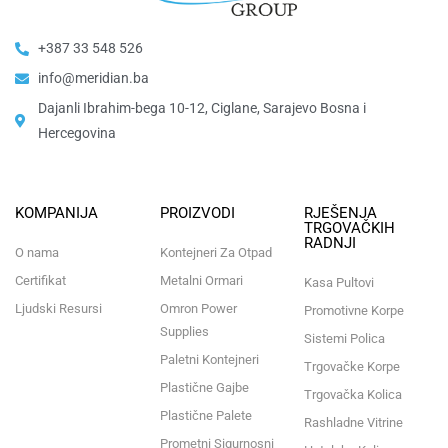
+387 33 548 526
info@meridian.ba
Dajanli Ibrahim-bega 10-12, Ciglane, Sarajevo Bosna i
Hercegovina​
KOMPANIJA
PROIZVODI
RJEŠENJA
TRGOVAČKIH
RADNJI
O nama
Kontejneri Za Otpad
Certifikat
Metalni Ormari
Kasa Pultovi
Ljudski Resursi
Omron Power
Promotivne Korpe
Supplies
Sistemi Polica
Paletni Kontejneri
Trgovačke Korpe
Plastične Gajbe
Trgovačka Kolica
Plastične Palete
Rashladne Vitrine
Prometni Sigurnosni