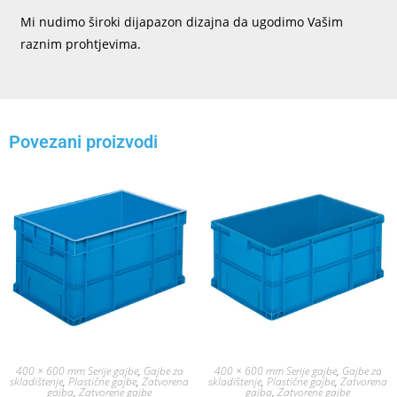
Mi nudimo široki dijapazon dizajna da ugodimo Vašim
raznim prohtjevima.
Povezani proizvodi
400 × 600 mm Serije gajbe
,
Gajbe za
400 × 600 mm Serije gajbe
,
Gajbe za
skladištenje
,
Plastične gajbe
,
Zatvorena
skladištenje
,
Plastične gajbe
,
Zatvorena
gajba
,
Zatvorene gajbe
gajba
,
Zatvorene gajbe