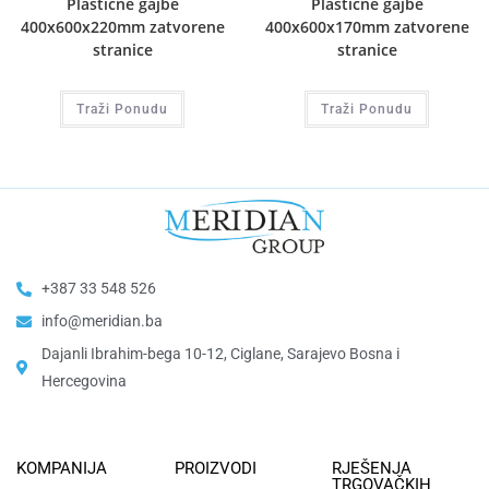
Plastične gajbe
Plastične gajbe
400x600x220mm zatvorene
400x600x170mm zatvorene
stranice
stranice
Traži Ponudu
Traži Ponudu
+387 33 548 526
info@meridian.ba
Dajanli Ibrahim-bega 10-12, Ciglane, Sarajevo Bosna i
Hercegovina​
KOMPANIJA
PROIZVODI
RJEŠENJA
TRGOVAČKIH