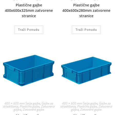
Plastične gajbe
Plastične gajbe
400x600x325mm zatvorene
400x600x280mm zatvorene
stranice
stranice
Traži Ponudu
Traži Ponudu
400 × 600 mm Serije gajbe
,
Gajbe za
400 × 600 mm Serije gajbe
,
Gajbe za
skladištenje
,
Plastične gajbe
,
Zatvorena
skladištenje
,
Plastične gajbe
,
Zatvorena
gajba
,
Zatvorene gajbe
gajba
,
Zatvorene gajbe