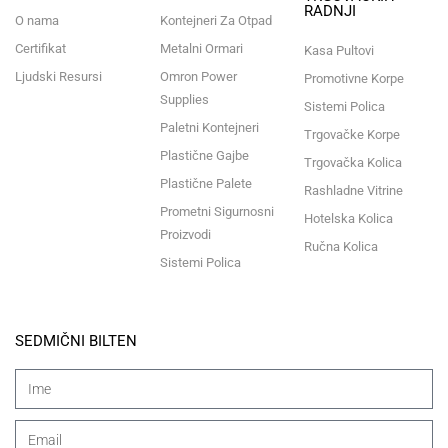
RADNJI
O nama
Kontejneri Za Otpad
Certifikat
Metalni Ormari
Kasa Pultovi
Ljudski Resursi
Omron Power
Promotivne Korpe
Supplies
Sistemi Polica
Paletni Kontejneri
Trgovačke Korpe
Plastične Gajbe
Trgovačka Kolica
Plastične Palete
Rashladne Vitrine
Prometni Sigurnosni
Hotelska Kolica
Proizvodi
Ručna Kolica
Sistemi Polica
SEDMIČNI BILTEN