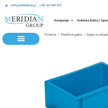
info@meridian.ba
+387 66 000 497
Kompanija
Hotelska Kolica I Opr
Početna
>
Plastične gajbe
>
Gajbe za skladi
Sistem polica | Sistema regala