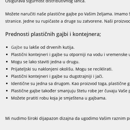
Osigurava sigurnost distributivnog lanca.
Možete naručiti naše plastične gajbe po Vašim željama. Imamo šir
stranice. Jedne su rupičaste a druge su zatvorene. Naši proizvod
Prednosti plastičnih gajbi i kontejnera;
Gajbe
su lakše od drvenih kutija.
Plastični kontejneri i gajbe su otporniji na vodu i vremenske 
Mogu se lako staviti jedna u drugu.
Prijateljski su naklonjeni okolišu. Mogu se reciklirati.
Plastični kontejneri i gajbe su dugotrajniji i jači.
Identične su jedna sa drugom. Kao proizvod toga, plastične gaj
Plastične gajbe također smanjuju štetu robe jer čuvaju Vaše
Možete pratiti robu koja je smještena u gajbama.
Mi nudimo široki dijapazon dizajna da ugodimo Vašim raznim p