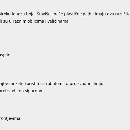
oku lepezu boja. Štaviše , naše plastične gajbe imaju dva različita
i su u raznim oblicima i veličinama.
uvjete.
be možete koristiti sa robotom i u proizvodnoj liniji.
 proizvode na sigurnom.
rohtjevima.