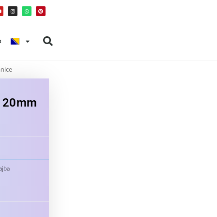
s
nice
x120mm
ajba