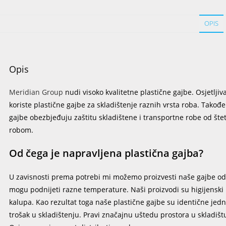
OPIS
Opis
Meridian Group
nudi visoko kvalitetne plastične gajbe. Osjetljiva
koriste plastične gajbe za skladištenje raznih vrsta roba. Takođe
gajbe obezbjeđuju zaštitu skladištene i transportne robe od štet
robom.
Od čega je napravljena plastična gajba?
U zavisnosti prema potrebi mi možemo proizvesti naše gajbe od p
mogu podnijeti razne temperature. Naši proizvodi su higijensk
kalupa. Kao rezultat toga naše plastične gajbe su identične jed
trošak u skladištenju. Pravi značajnu uštedu prostora u skladišt