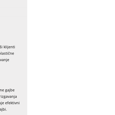
i klijenti
plastične
ovanje
čne gajbe
rizgavanja
je efektivni
ajbi.