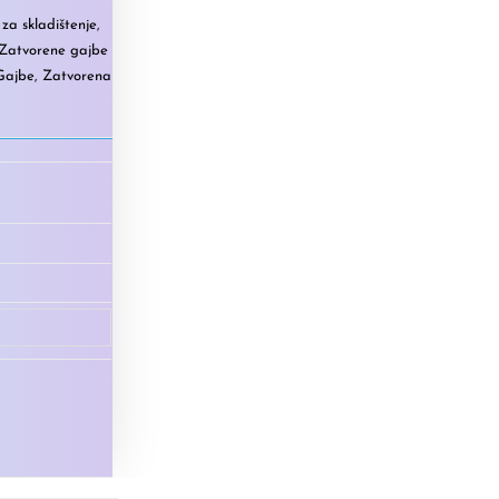
za skladištenje
,
Zatvorene gajbe
 Gajbe
,
Zatvorena