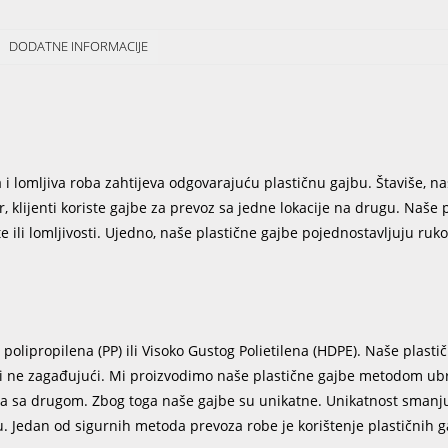
DODATNE INFORMACIJE
 i lomljiva roba zahtijeva odgovarajuću plastičnu gajbu. Štaviše, naš
r, klijenti koriste gajbe za prevoz sa jedne lokacije na drugu. Naše 
e ili lomljivosti. Ujedno, naše plastične gajbe pojednostavljuju ruk
olipropilena (PP) ili Visoko Gustog Polietilena (HDPE). Naše plasti
i i ne zagađujući. Mi proizvodimo naše plastične gajbe metodom ub
na sa drugom. Zbog toga naše gajbe su unikatne. Unikatnost smanju
u. Jedan od sigurnih metoda prevoza robe je korištenje plastičnih g