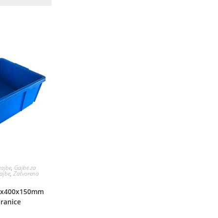
gajbe
,
Gajbe za
gajbe
,
Zatvorena
00x400x150mm
tranice