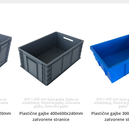
e za
400 × 600 mm Serije gajbe
,
Gajbe za
300 × 400 mm Serije 
orena
skladištenje
,
Plastične gajbe
,
Zatvorena
skladištenje
,
Plastične 
gajba
,
Zatvorene gajbe
gajba
320mm
Plastične gajbe 400x600x240mm
Plastične gajbe 3
zatvorene stranice
zatvorene s