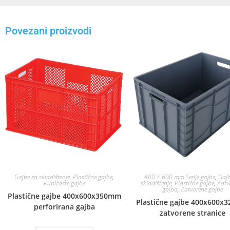
Povezani proizvodi
Gajbe za skladištenje
,
Plastične gajbe
,
400 × 600 mm Serije gajbe
,
Gajb
Rupičaste gajbe
skladištenje
,
Plastične gajbe
,
Zatv
gajba
,
Zatvorene gajbe
Plastične gajbe 400x600x350mm
Plastične gajbe 400x600x
perforirana gajba
zatvorene stranice