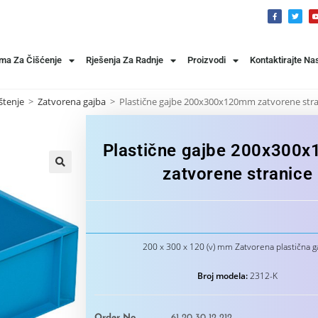
ema Za Čišćenje
Rješenja Za Radnje
Proizvodi
Kontaktirajte Na
štenje
>
Zatvorena gajba
>
Plastične gajbe 200x300x120mm zatvorene stra
Plastične gajbe 200x300
zatvorene stranice
200 x 300 x 120 (v) mm Zatvorena plastična g
Broj modela:
2312-K
Order No
61 20 30 12 212