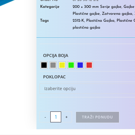
Kategorije
200 × 300 mm Serije gajbe
,
Gajbe 
Plastične gajbe
,
Zatvorena gajba
,
Tags
2312-K
,
Plastična Gajba
,
Plastične
plastična gajba
OPCIJA BOJA
POKLOPAC
Izaberite opciju
-
+
TRAŽI PONUDU