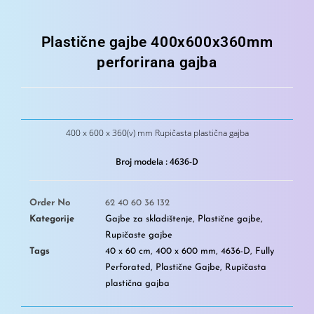
Plastične gajbe 400x600x360mm
perforirana gajba
400 x 600 x 360(v) mm Rupičasta plastična gajba
Broj modela : 4636-D
Order No
62 40 60 36 132
Kategorije
Gajbe za skladištenje
,
Plastične gajbe
,
Rupičaste gajbe
Tags
40 x 60 cm
,
400 x 600 mm
,
4636-D
,
Fully
Perforated
,
Plastične Gajbe
,
Rupičasta
plastična gajba