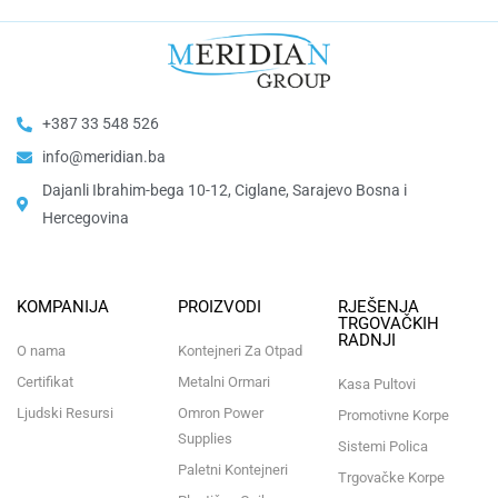
+387 33 548 526
info@meridian.ba
Dajanli Ibrahim-bega 10-12, Ciglane, Sarajevo Bosna i
Hercegovina​
KOMPANIJA
PROIZVODI
RJEŠENJA
TRGOVAČKIH
RADNJI
O nama
Kontejneri Za Otpad
Certifikat
Metalni Ormari
Kasa Pultovi
Ljudski Resursi
Omron Power
Promotivne Korpe
Supplies
Sistemi Polica
Paletni Kontejneri
Trgovačke Korpe