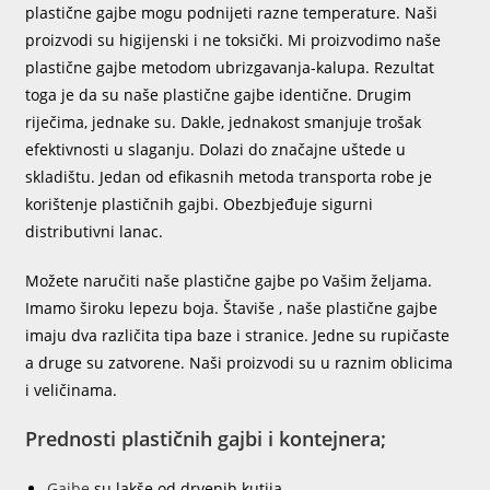
plastične gajbe mogu podnijeti razne temperature. Naši
proizvodi su higijenski i ne toksički. Mi proizvodimo naše
plastične gajbe metodom ubrizgavanja-kalupa. Rezultat
toga je da su naše plastične gajbe identične. Drugim
riječima, jednake su. Dakle, jednakost smanjuje trošak
efektivnosti u slaganju. Dolazi do značajne uštede u
skladištu. Jedan od efikasnih metoda transporta robe je
korištenje plastičnih gajbi. Obezbjeđuje sigurni
distributivni lanac.
Možete naručiti naše plastične gajbe po Vašim željama.
Imamo široku lepezu boja. Štaviše , naše plastične gajbe
imaju dva različita tipa baze i stranice. Jedne su rupičaste
a druge su zatvorene. Naši proizvodi su u raznim oblicima
i veličinama.
Prednosti plastičnih gajbi i kontejnera;
Gajbe
su lakše od drvenih kutija.