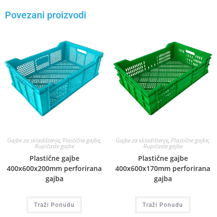
Povezani proizvodi
Gajbe za skladištenje
,
Plastične gajbe
,
Gajbe za skladištenje
,
Plastične gajbe
,
Rupičaste gajbe
Rupičaste gajbe
Plastične gajbe
Plastične gajbe
400x600x200mm perforirana
400x600x170mm perforirana
gajba
gajba
Traži Ponudu
Traži Ponudu