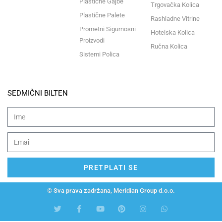
Plastične Gajbe
Trgovačka Kolica
Plastične Palete
Rashladne Vitrine
Prometni Sigurnosni
Hotelska Kolica
Proizvodi
Ručna Kolica
Sistemi Polica
SEDMIČNI BILTEN
PRETPLATI SE
© Sva prava zadržana, Meridian Group d.o.o.