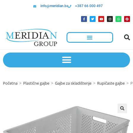
info@meridian.ba
+387 66 000 497
Početna
>
Plastične gajbe
>
Gajbe za skladištenje
>
Rupičaste gajbe
>
P