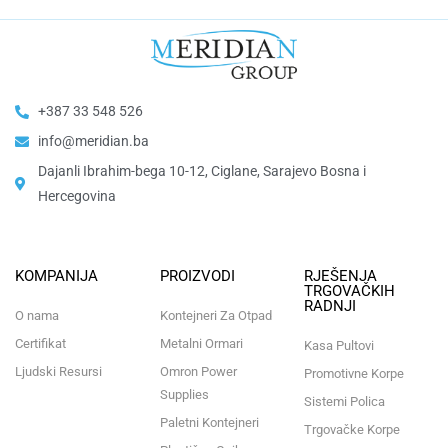
+387 33 548 526
info@meridian.ba
Dajanli Ibrahim-bega 10-12, Ciglane, Sarajevo Bosna i
Hercegovina​
KOMPANIJA
PROIZVODI
RJEŠENJA
TRGOVAČKIH
RADNJI
O nama
Kontejneri Za Otpad
Certifikat
Metalni Ormari
Kasa Pultovi
Ljudski Resursi
Omron Power
Promotivne Korpe
Supplies
Sistemi Polica
Paletni Kontejneri
Trgovačke Korpe