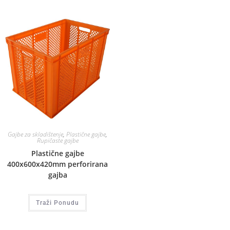
Gajbe za skladištenje
,
Plastične gajbe
,
Rupičaste gajbe
Plastične gajbe
400x600x420mm perforirana
gajba
Traži Ponudu