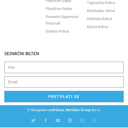
Plastične Gajbe
Trgovačka Kolica
Plastične Palete
Rashladne Vitrine
Prometni Sigurnosni
Hotelska Kolica
Proizvodi
Ručna Kolica
Sistemi Polica
SEDMIČNI BILTEN
PRETPLATI SE
© Sva prava zadržana, Meridian Group d.o.o.