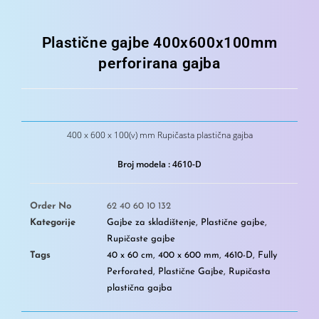
Plastične gajbe 400x600x100mm
perforirana gajba
400 x 600 x 100(v) mm Rupičasta plastična gajba
Broj modela : 4610-D
Order No
62 40 60 10 132
Kategorije
Gajbe za skladištenje
,
Plastične gajbe
,
Rupičaste gajbe
Tags
40 x 60 cm
,
400 x 600 mm
,
4610-D
,
Fully
Perforated
,
Plastične Gajbe
,
Rupičasta
plastična gajba