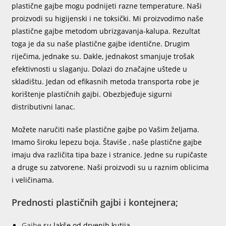
plastične gajbe mogu podnijeti razne temperature. Naši
proizvodi su higijenski i ne toksički. Mi proizvodimo naše
plastične gajbe metodom ubrizgavanja-kalupa. Rezultat
toga je da su naše plastične gajbe identične. Drugim
riječima, jednake su. Dakle, jednakost smanjuje trošak
efektivnosti u slaganju. Dolazi do značajne uštede u
skladištu. Jedan od efikasnih metoda transporta robe je
korištenje plastičnih gajbi. Obezbjeđuje sigurni
distributivni lanac.
Možete naručiti naše plastične gajbe po Vašim željama.
Imamo široku lepezu boja. Štaviše , naše plastične gajbe
imaju dva različita tipa baze i stranice. Jedne su rupičaste
a druge su zatvorene. Naši proizvodi su u raznim oblicima
i veličinama.
Prednosti plastičnih gajbi i kontejnera;
Gajbe
su lakše od drvenih kutija.