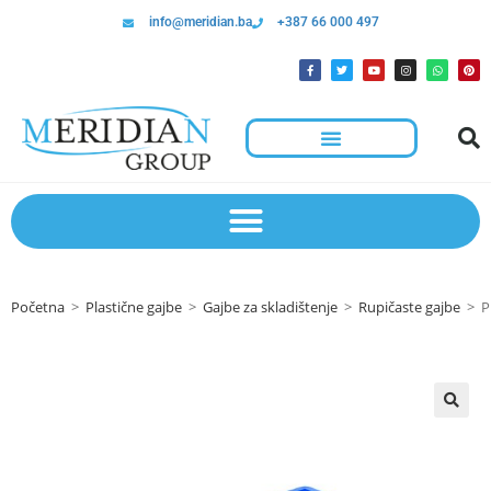
info@meridian.ba
+387 66 000 497
Početna
>
Plastične gajbe
>
Gajbe za skladištenje
>
Rupičaste gajbe
>
P