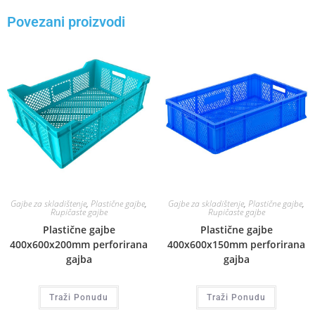
Povezani proizvodi
Gajbe za skladištenje
,
Plastične gajbe
,
Gajbe za skladištenje
,
Plastične gajbe
,
Rupičaste gajbe
Rupičaste gajbe
Plastične gajbe
Plastične gajbe
400x600x200mm perforirana
400x600x150mm perforirana
gajba
gajba
Traži Ponudu
Traži Ponudu