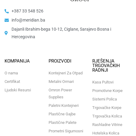
+387 33 548 526
info@meridian.ba
Dajanli Ibrahim-bega 10-12, Ciglane, Sarajevo Bosna i
Hercegovina​
KOMPANIJA
PROIZVODI
RJEŠENJA
TRGOVAČKIH
RADNJI
O nama
Kontejneri Za Otpad
Certifikat
Metalni Ormari
Kasa Pultovi
Ljudski Resursi
Omron Power
Promotivne Korpe
Supplies
Sistemi Polica
Paletni Kontejneri
Trgovačke Korpe
Plastične Gajbe
Trgovačka Kolica
Plastične Palete
Rashladne Vitrine
Prometni Sigurnosni
Hotelska Kolica