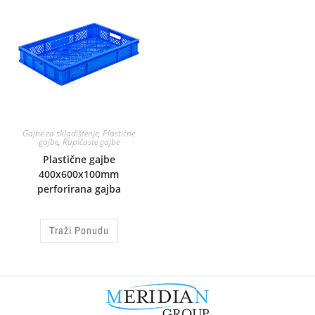
Gajbe za skladištenje
,
Plastične
gajbe
,
Rupičaste gajbe
Plastične gajbe
400x600x100mm
perforirana gajba
Traži Ponudu