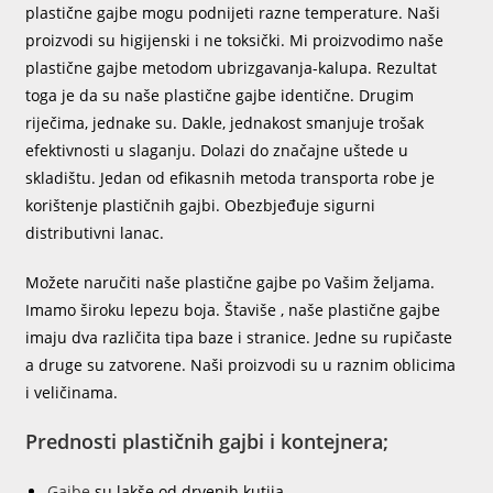
plastične gajbe mogu podnijeti razne temperature. Naši
proizvodi su higijenski i ne toksički. Mi proizvodimo naše
plastične gajbe metodom ubrizgavanja-kalupa. Rezultat
toga je da su naše plastične gajbe identične. Drugim
riječima, jednake su. Dakle, jednakost smanjuje trošak
efektivnosti u slaganju. Dolazi do značajne uštede u
skladištu. Jedan od efikasnih metoda transporta robe je
korištenje plastičnih gajbi. Obezbjeđuje sigurni
distributivni lanac.
Možete naručiti naše plastične gajbe po Vašim željama.
Imamo široku lepezu boja. Štaviše , naše plastične gajbe
imaju dva različita tipa baze i stranice. Jedne su rupičaste
a druge su zatvorene. Naši proizvodi su u raznim oblicima
i veličinama.
Prednosti plastičnih gajbi i kontejnera;
Gajbe
su lakše od drvenih kutija.