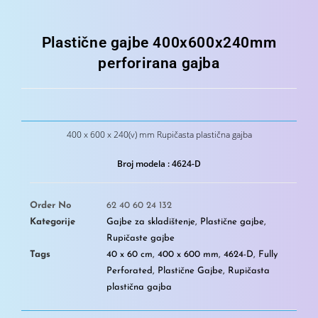
Plastične gajbe 400x600x240mm
perforirana gajba
400 x 600 x 240(v) mm Rupičasta plastična gajba
Broj modela : 4624-D
Order No
62 40 60 24 132
Kategorije
Gajbe za skladištenje
,
Plastične gajbe
,
Rupičaste gajbe
Tags
40 x 60 cm
,
400 x 600 mm
,
4624-D
,
Fully
Perforated
,
Plastične Gajbe
,
Rupičasta
plastična gajba