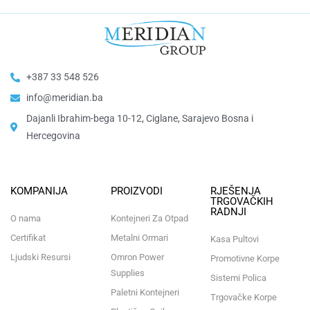
+387 33 548 526
info@meridian.ba
Dajanli Ibrahim-bega 10-12, Ciglane, Sarajevo Bosna i
Hercegovina​
KOMPANIJA
PROIZVODI
RJEŠENJA
TRGOVAČKIH
RADNJI
O nama
Kontejneri Za Otpad
Certifikat
Metalni Ormari
Kasa Pultovi
Ljudski Resursi
Omron Power
Promotivne Korpe
Supplies
Sistemi Polica
Paletni Kontejneri
Trgovačke Korpe