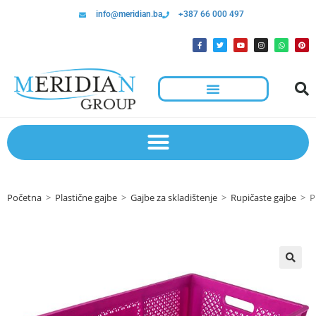
info@meridian.ba
+387 66 000 497
Početna
>
Plastične gajbe
>
Gajbe za skladištenje
>
Rupičaste gajbe
>
P
🔍