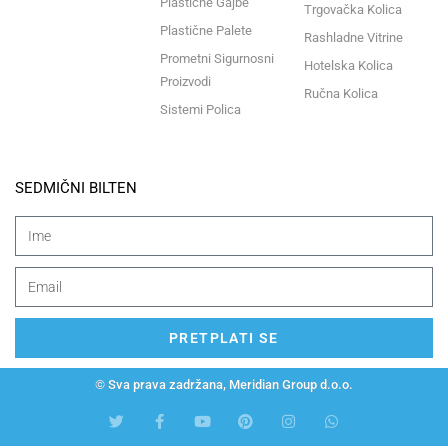
Plastične Gajbe
Trgovačka Kolica
Plastične Palete
Rashladne Vitrine
Prometni Sigurnosni
Hotelska Kolica
Proizvodi
Ručna Kolica
Sistemi Polica
SEDMIČNI BILTEN
PRETPLATI SE
© Sva prava zadržana, Meridian Group d.o.o.