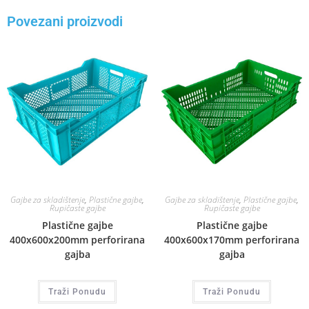
Povezani proizvodi
Gajbe za skladištenje
,
Plastične gajbe
,
Gajbe za skladištenje
,
Plastične gajbe
,
Rupičaste gajbe
Rupičaste gajbe
Plastične gajbe
Plastične gajbe
400x600x200mm perforirana
400x600x170mm perforirana
gajba
gajba
Traži Ponudu
Traži Ponudu