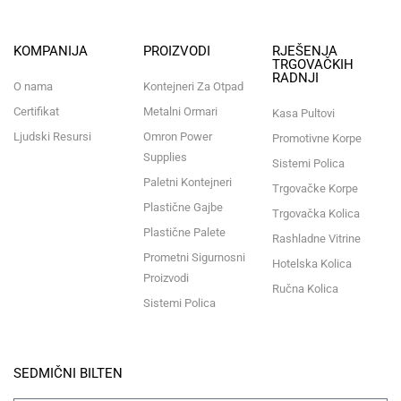
KOMPANIJA
PROIZVODI
RJEŠENJA
TRGOVAČKIH
RADNJI
O nama
Kontejneri Za Otpad
Certifikat
Metalni Ormari
Kasa Pultovi
Ljudski Resursi
Omron Power
Promotivne Korpe
Supplies
Sistemi Polica
Paletni Kontejneri
Trgovačke Korpe
Plastične Gajbe
Trgovačka Kolica
Plastične Palete
Rashladne Vitrine
Prometni Sigurnosni
Hotelska Kolica
Proizvodi
Ručna Kolica
Sistemi Polica
SEDMIČNI BILTEN