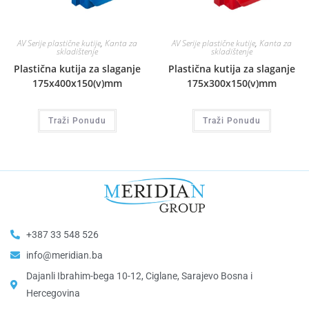
AV Serije plastične kutije
,
Kanta za
AV Serije plastične kutije
,
Kanta za
skladištenje
skladištenje
Plastična kutija za slaganje
Plastična kutija za slaganje
175x400x150(v)mm
175x300x150(v)mm
Traži Ponudu
Traži Ponudu
+387 33 548 526
info@meridian.ba
Dajanli Ibrahim-bega 10-12, Ciglane, Sarajevo Bosna i
Hercegovina​