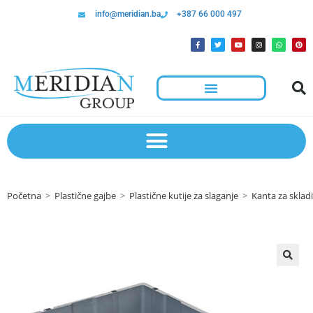
info@meridian.ba
+387 66 000 497
Početna
>
Plastične gajbe
>
Plastične kutije za slaganje
>
Kanta za sklad