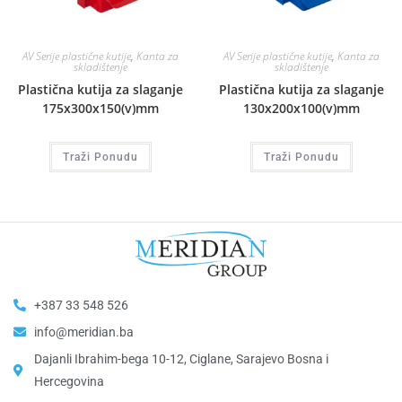
AV Serije plastične kutije
,
Kanta za
AV Serije plastične kutije
,
Kanta za
skladištenje
skladištenje
Plastična kutija za slaganje
Plastična kutija za slaganje
175x300x150(v)mm
130x200x100(v)mm
Traži Ponudu
Traži Ponudu
+387 33 548 526
info@meridian.ba
Dajanli Ibrahim-bega 10-12, Ciglane, Sarajevo Bosna i
Hercegovina​