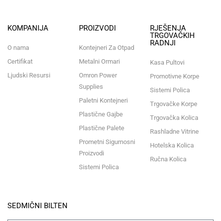
KOMPANIJA
PROIZVODI
RJEŠENJA
TRGOVAČKIH
RADNJI
O nama
Kontejneri Za Otpad
Certifikat
Metalni Ormari
Kasa Pultovi
Ljudski Resursi
Omron Power
Promotivne Korpe
Supplies
Sistemi Polica
Paletni Kontejneri
Trgovačke Korpe
Plastične Gajbe
Trgovačka Kolica
Plastične Palete
Rashladne Vitrine
Prometni Sigurnosni
Hotelska Kolica
Proizvodi
Ručna Kolica
Sistemi Polica
SEDMIČNI BILTEN