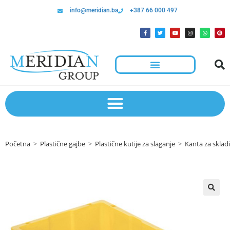
info@meridian.ba
+387 66 000 497
Početna
>
Plastične gajbe
>
Plastične kutije za slaganje
>
Kanta za sklad