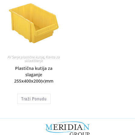
AV Serije plastične kutije
,
Kanta za
skladištenje
Plastična kutija za
slaganje
255x400x200(v)mm
Traži Ponudu