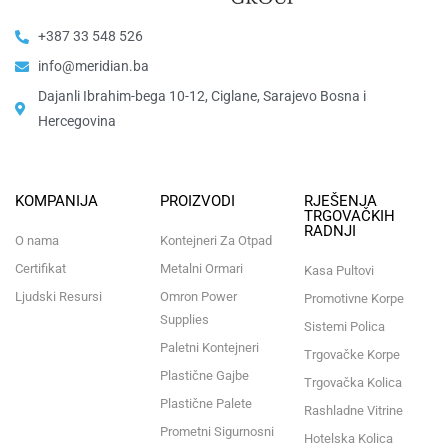
+387 33 548 526
info@meridian.ba
Dajanli Ibrahim-bega 10-12, Ciglane, Sarajevo Bosna i
Hercegovina​
KOMPANIJA
PROIZVODI
RJEŠENJA
TRGOVAČKIH
RADNJI
O nama
Kontejneri Za Otpad
Certifikat
Metalni Ormari
Kasa Pultovi
Ljudski Resursi
Omron Power
Promotivne Korpe
Supplies
Sistemi Polica
Paletni Kontejneri
Trgovačke Korpe
Plastične Gajbe
Trgovačka Kolica
Plastične Palete
Rashladne Vitrine
Prometni Sigurnosni
Hotelska Kolica