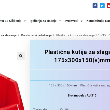
ema Za Čišćenje
Rješenja Za Radnje
Proizvodi
Kontaktirajte Na
e za slaganje
>
Kanta za skladištenje
>
Plastična kutija za slaganje 175x30
Plastična kutija za slag
175x300x150(v)m
175 x 300 x 150(v) mm Plastična kutija za slag
Broj modela : AV-315
Order No
AV-315