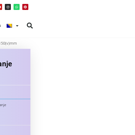
s
0x150(v)mm
anje
m
anje