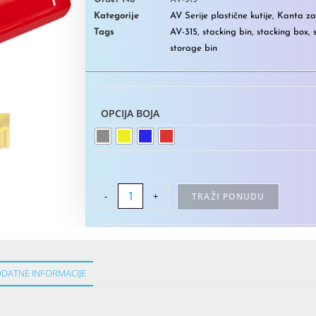
Kategorije
AV Serije plastične kutije
,
Kanta za 
Tags
AV-315
,
stacking bin
,
stacking box
,
storage bin
OPCIJA BOJA
-
+
TRAŽI PONUDU
DATNE INFORMACIJE