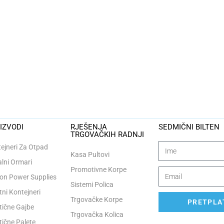
IZVODI
RJEŠENJA
SEDMIČNI BILTEN
TRGOVAČKIH RADNJI
ejneri Za Otpad
Kasa Pultovi
lni Ormari
Promotivne Korpe
n Power Supplies
Sistemi Polica
tni Kontejneri
Trgovačke Korpe
PRETPLAT
tične Gajbe
Trgovačka Kolica
tične Palete