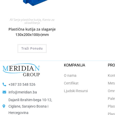
AV Serije plastične kutije
,
Kanta za
skladištenje
Plastična kutija za slaganje
130x200x100(v)mm
Traži Ponudu
KOMPANIJA
PRO
O nama
Kont
Certifikat
Meta
+387 33 548 526
Ljudski Resursi
Omro
info@meridian.ba
Pale
Dajanli Ibrahim-bega 10-12,
Ciglane, Sarajevo Bosna i
Plas
Hercegovina​
Plas