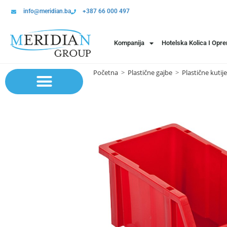
info@meridian.ba
+387 66 000 497
Kompanija
Hotelska Kolica I Opr
Početna
>
Plastične gajbe
>
Plastične kutij
Sistem polica | Sistema regala