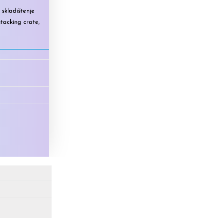
skladištenje
stacking crate
,