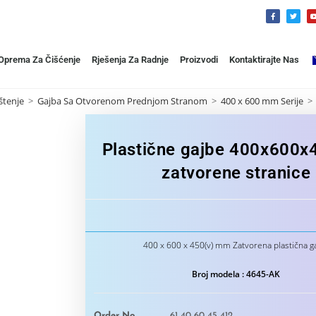
 Oprema Za Čišćenje
Rješenja Za Radnje
Proizvodi
Kontaktirajte Nas
štenje
>
Gajba Sa Otvorenom Prednjom Stranom
>
400 x 600 mm Serije
>
Plastične gajbe 400x600
zatvorene stranice
400 x 600 x 450(v) mm Zatvorena plastična g
Broj modela : 4645-AK
Order No
61 40 60 45 412