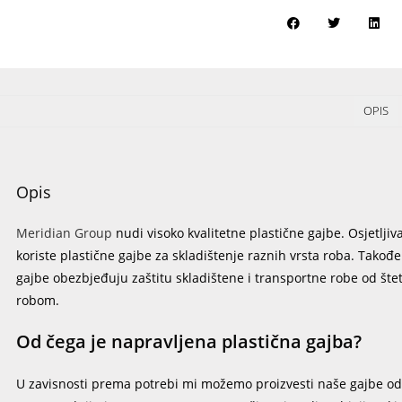
OPIS
Opis
Meridian Group
nudi visoko kvalitetne plastične gajbe. Osjetljiva
koriste plastične gajbe za skladištenje raznih vrsta roba. Takođe
gajbe obezbjeđuju zaštitu skladištene i transportne robe od štet
robom.
Od čega je napravljena plastična gajba?
U zavisnosti prema potrebi mi možemo proizvesti naše gajbe od p