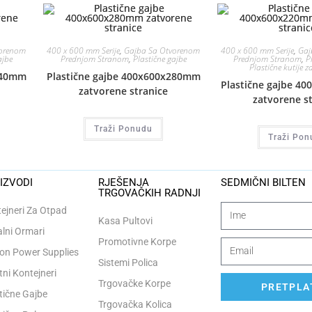
vorenom
400 x 600 mm Serije
,
Gajba Sa Otvorenom
400 x 600 mm Serije
,
Gaj
ajbe
Prednjom Stranom
,
Plastične gajbe
Prednjom Stranom
,
P
Plastične kutije z
340mm
Plastične gajbe 400x600x280mm
Plastične gajbe 4
zatvorene stranice
zatvorene s
Traži Ponudu
Traži Pon
IZVODI
RJEŠENJA
SEDMIČNI BILTEN
TRGOVAČKIH RADNJI
ejneri Za Otpad
Kasa Pultovi
lni Ormari
Promotivne Korpe
n Power Supplies
Sistemi Polica
tni Kontejneri
Trgovačke Korpe
PRETPLAT
tične Gajbe
Trgovačka Kolica