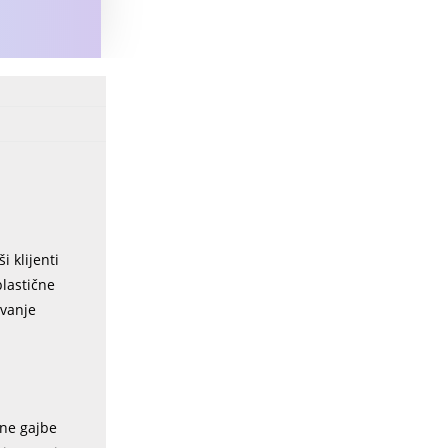
i klijenti
plastične
ovanje
čne gajbe