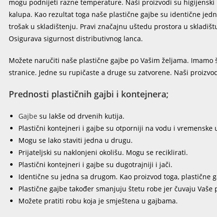
mogu podnijeti razne temperature. Naši proizvodi su higijensk
kalupa. Kao rezultat toga naše plastične gajbe su identične jed
trošak u skladištenju. Pravi značajnu uštedu prostora u skladišt
Osigurava sigurnost distributivnog lanca.
Možete naručiti naše plastične gajbe po Vašim željama. Imamo šir
stranice. Jedne su rupičaste a druge su zatvorene. Naši proizvod
Prednosti plastičnih gajbi i kontejnera;
Gajbe
su lakše od drvenih kutija.
Plastični kontejneri i gajbe su otporniji na vodu i vremenske 
Mogu se lako staviti jedna u drugu.
Prijateljski su naklonjeni okolišu. Mogu se reciklirati.
Plastični kontejneri i gajbe su dugotrajniji i jači.
Identične su jedna sa drugom. Kao proizvod toga, plastične gaj
Plastične gajbe također smanjuju štetu robe jer čuvaju Vaše
Možete pratiti robu koja je smještena u gajbama.