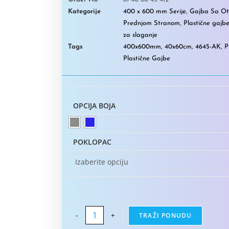
Kategorije
400 x 600 mm Serije
,
Gajba Sa O
Prednjom Stranom
,
Plastične gajb
za slaganje
Tags
400x600mm
,
40x60cm
,
4645-AK
,
P
Plastične Gajbe
OPCIJA BOJA
POKLOPAC
Izaberite opciju
-
+
TRAŽI PONUDU