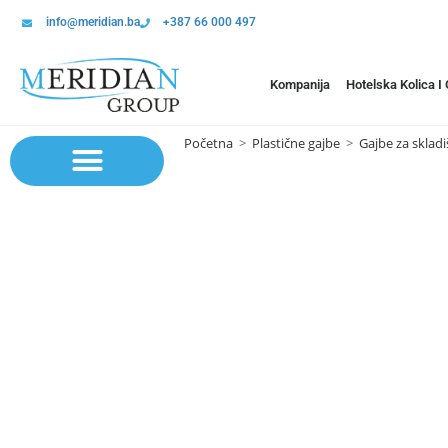
info@meridian.ba
+387 66 000 497
Kompanija
Hotelska Kolica I
Početna
>
Plastične gajbe
>
Gajbe za skladi
Sistem polica | Sistema regala