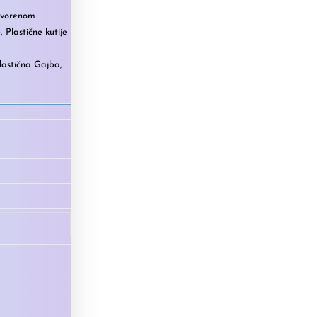
tvorenom
e
,
Plastične kutije
lastična Gajba
,