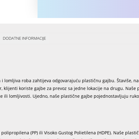
DODATNE INFORMACIJE
 i lomljiva roba zahtijeva odgovarajuću plastičnu gajbu. Štaviše, naš
r, klijenti koriste gajbe za prevoz sa jedne lokacije na drugu. Naše 
e ili lomljivosti. Ujedno, naše plastične gajbe pojednostavljuju ruk
olipropilena (PP) ili Visoko Gustog Polietilena (HDPE). Naše plasti