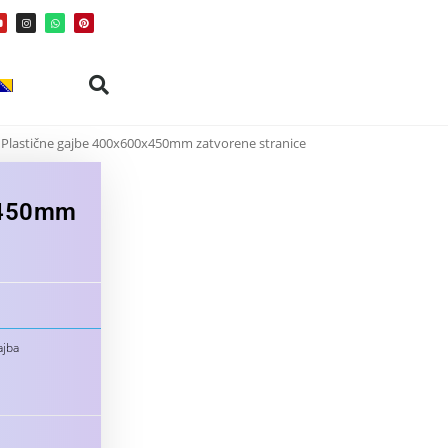
Plastične gajbe 400x600x450mm zatvorene stranice
x450mm
ajba