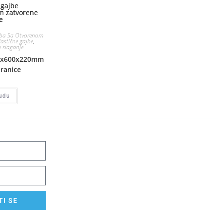
ba Sa Otvorenom
lastične gajbe
,
a slaganje
00x600x220mm
tranice
udu
I SE