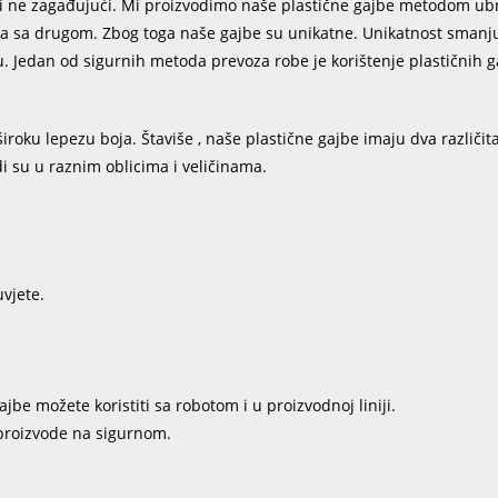
i i ne zagađujući. Mi proizvodimo naše plastične gajbe metodom ub
na sa drugom. Zbog toga naše gajbe su unikatne. Unikatnost smanju
u. Jedan od sigurnih metoda prevoza robe je korištenje plastičnih g
oku lepezu boja. Štaviše , naše plastične gajbe imaju dva različita
i su u raznim oblicima i veličinama.
uvjete.
be možete koristiti sa robotom i u proizvodnoj liniji.
 proizvode na sigurnom.