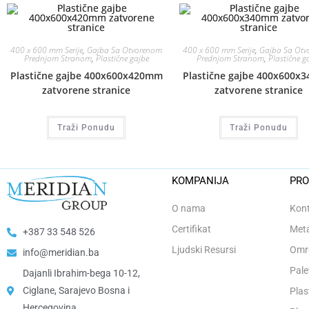
400 x 600 mm Serije
,
Gajba Sa Otvorenom
400 x 600 mm Serije
,
Gajba Sa Ot
Prednjom Stranom
,
Plastične gajbe
Prednjom Stranom
,
Plastične g
Plastične gajbe 400x600x420mm
Plastične gajbe 400x600x
zatvorene stranice
zatvorene stranice
Traži Ponudu
Traži Ponudu
KOMPANIJA
PRO
O nama
Kont
Certifikat
Meta
+387 33 548 526
Ljudski Resursi
Omro
info@meridian.ba
Pale
Dajanli Ibrahim-bega 10-12,
Ciglane, Sarajevo Bosna i
Plas
Hercegovina​