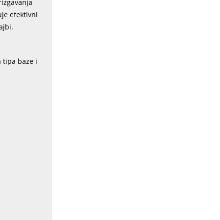
rizgavanja
je efektivni
ajbi.
 tipa baze i