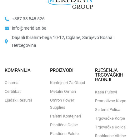
+387 33 548 526
info@meridian.ba
Dajanli Ibrahim-bega 10-12, Ciglane, Sarajevo Bosna i
Hercegovina​
KOMPANIJA
PROIZVODI
RJEŠENJA
TRGOVAČKIH
RADNJI
O nama
Kontejneri Za Otpad
Certifikat
Metalni Ormari
Kasa Pultovi
Ljudski Resursi
Omron Power
Promotivne Korpe
Supplies
Sistemi Polica
Paletni Kontejneri
Trgovačke Korpe
Plastične Gajbe
Trgovačka Kolica
Plastične Palete
Rashladne Vitrine