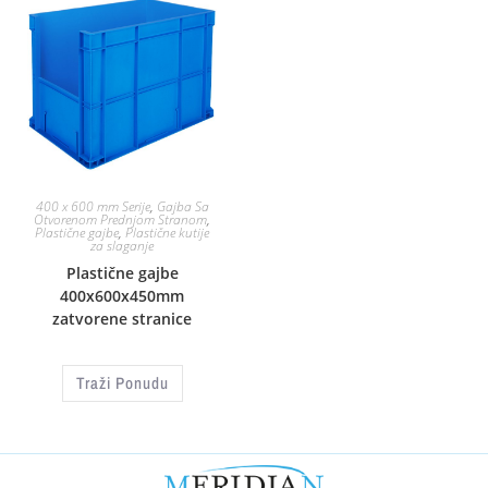
400 x 600 mm Serije
,
Gajba Sa
Otvorenom Prednjom Stranom
,
Plastične gajbe
,
Plastične kutije
za slaganje
Plastične gajbe
400x600x450mm
zatvorene stranice
Traži Ponudu